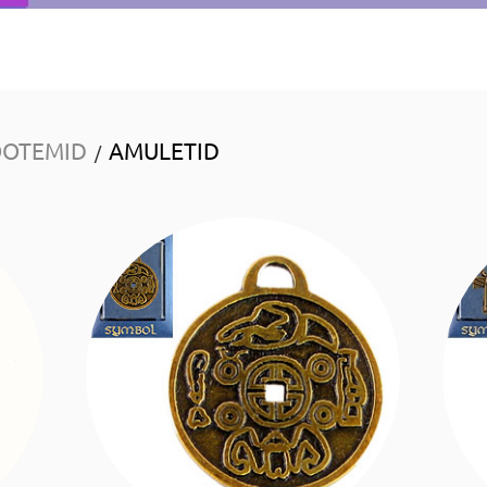
OOTEMID
AMULETID
/