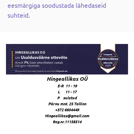
eesmärgiga soodustada lähedaseid
suhteid.
Hingeallikas OÜ
E-R 11 - 19
L 11 - 17
P suletud
Pärnu mnt. 25 Tallinn
+372 6604449
Hingeallikas@gmail.com
Reg.nr.11158514