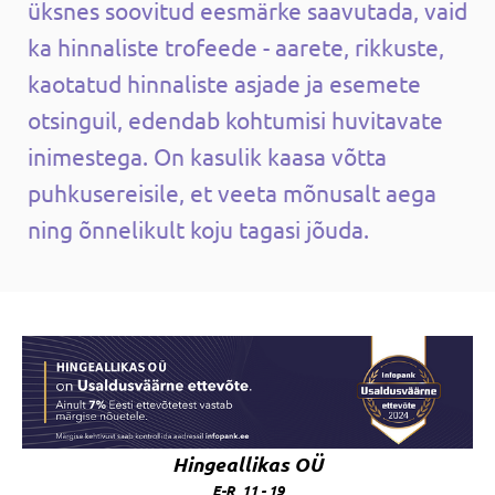
üksnes soovitud eesmärke saavutada, vaid
ka hinnaliste trofeede - aarete, rikkuste,
kaotatud hinnaliste asjade ja esemete
otsinguil, edendab kohtumisi huvitavate
inimestega. On kasulik kaasa võtta
puhkusereisile, et veeta mõnusalt aega
ning õnnelikult koju tagasi jõuda.
Hingeallikas OÜ
E-R 11 - 19