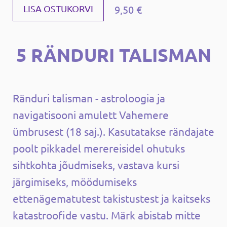
9,50 €
LISA OSTUKORVI
5 RÄNDURI TALISMAN
Ränduri talisman - astroloogia ja
navigatisooni amulett Vahemere
ümbrusest (18 saj.). Kasutatakse rändajate
poolt pikkadel merereisidel ohutuks
sihtkohta jõudmiseks, vastava kursi
järgimiseks, möödumiseks
ettenägematutest takistustest ja kaitseks
katastroofide vastu. Märk abistab mitte