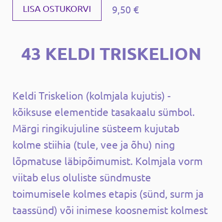
9,50 €
LISA OSTUKORVI
43 KELDI TRISKELION
Keldi Triskelion (kolmjala kujutis) -
kõiksuse elementide tasakaalu sümbol.
Märgi ringikujuline süsteem kujutab
kolme stiihia (tule, vee ja õhu) ning
lõpmatuse läbipõimumist. Kolmjala vorm
viitab elus oluliste sündmuste
toimumisele kolmes etapis (sünd, surm ja
taassünd) või inimese koosnemist kolmest