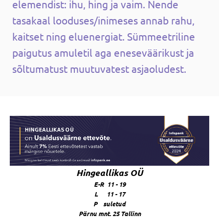
elemendist: ihu, hing ja vaim. Nende
tasakaal looduses/inimeses annab rahu,
kaitset ning eluenergiat. Sümmeetriline
paigutus amuletil aga eneseväärikust ja
sõltumatust muutuvatest asjaoludest.
Hingeallikas OÜ
E-R 11 - 19
L 11 - 17
P suletud
Pärnu mnt. 25 Tallinn