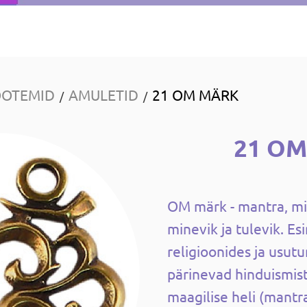
OOTEMID
AMULETID
21 OM MÄRK
/
/
21 O
OM märk - mantra, mil
minevik ja tulevik. E
religioonides ja usutu
pärinevad hinduismist
maagilise heli (mantra