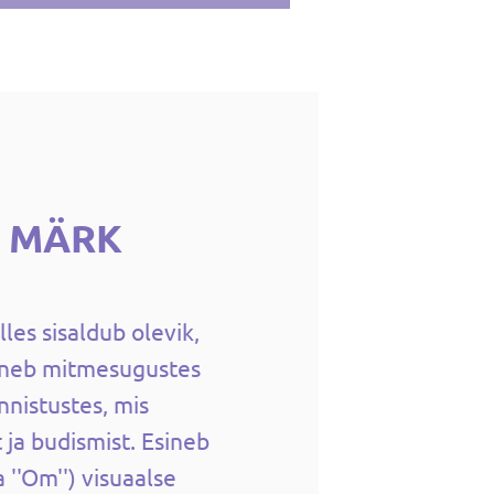
M MÄRK
les sisaldub olevik,
sineb mitmesugustes
nnistustes, mis
 ja budismist. Esineb
 ''Om'') visuaalse