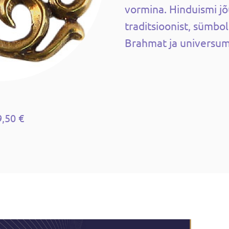
vormina. Hinduismi j
traditsioonist, sümbo
Brahmat ja universumi
9,50 €