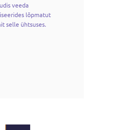
õudis veeda
liseerides lõpmatut
t selle ühtsuses.