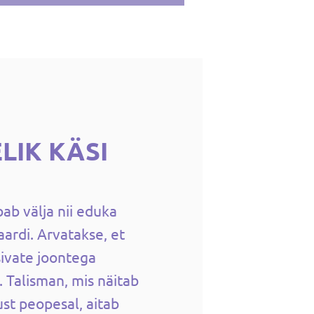
LIK KÄSI
b välja nii eduka
aardi. Arvatakse, et
sivate joontega
. Talisman, mis näitab
ust peopesal, aitab