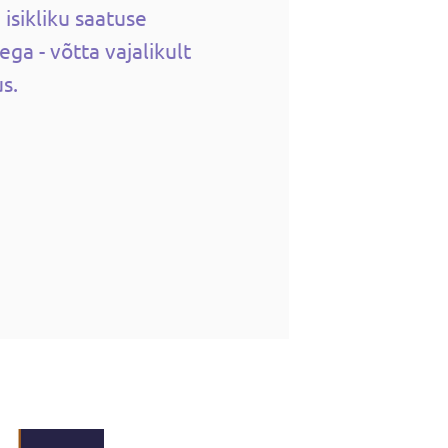
isikliku saatuse
dega - võtta vajalikult
s.