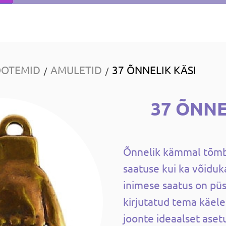
OOTEMID
AMULETID
37 ÕNNELIK KÄSI
/
/
37 ÕNNE
Õnnelik kämmal tõmba
saatuse kui ka võiduk
inimese saatus on pü
kirjutatud tema käele
joonte ideaalset aset