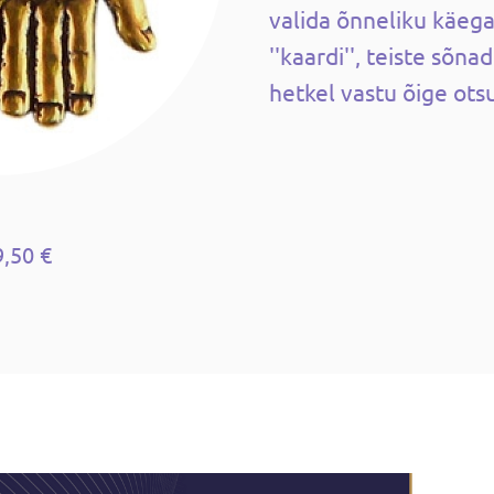
valida õnneliku käega 
''kaardi'', teiste sõna
hetkel vastu õige otsu
9,50 €