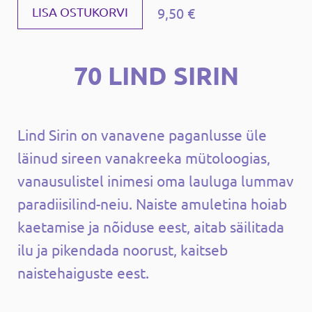
9,50 €
LISA OSTUKORVI
70 LIND SIRIN
Lind Sirin on vanavene paganlusse üle
läinud sireen vanakreeka mütoloogias,
vanausulistel inimesi oma lauluga lummav
paradiisilind-neiu. Naiste amuletina hoiab
kaetamise ja nõiduse eest, aitab säilitada
ilu ja pikendada noorust, kaitseb
naistehaiguste eest.