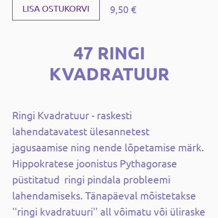
9,50 €
LISA OSTUKORVI
47 RINGI
KVADRATUUR
Ringi Kvadratuur - raskesti
lahendatavatest ülesannetest
jagusaamise ning nende lõpetamise märk.
Hippokratese joonistus Pythagorase
püstitatud ringi pindala probleemi
lahendamiseks. Tänapäeval mõistetakse
''ringi kvadratuuri'' all võimatu või üliraske