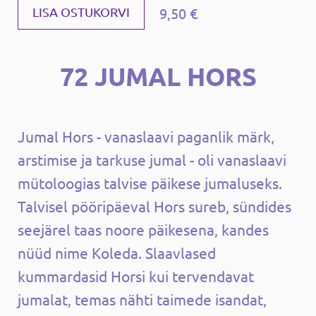
9,50 €
LISA OSTUKORVI
72 JUMAL HORS
Jumal Hors - vanaslaavi paganlik märk,
arstimise ja tarkuse jumal - oli vanaslaavi
mütoloogias talvise päikese jumaluseks.
Talvisel pööripäeval Hors sureb, sündides
seejärel taas noore päikesena, kandes
nüüd nime Koleda. Slaavlased
kummardasid Horsi kui tervendavat
jumalat, temas nähti taimede isandat,