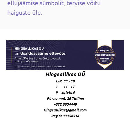
ellujäämise sümbolit, tervise võitu
haiguste üle.
Hingeallikas OÜ
E-R 11 - 19
L 11 - 17
P suletud
Pärnu mnt. 25 Tallinn
+372 6604449
Hingeallikas@gmail.com
Reg.nr.11158514