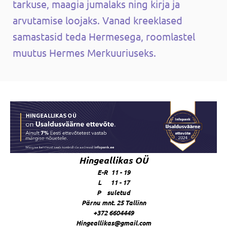
tarkuse, maagia jumalaks ning kirja ja
arvutamise loojaks. Vanad kreeklased
samastasid teda Hermesega, roomlastel
muutus Hermes Merkuuriuseks.
Hingeallikas OÜ
E-R 11 - 19
L 11 - 17
P suletud
Pärnu mnt. 25 Tallinn
+372 6604449
Hingeallikas@gmail.com