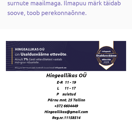
surnute maailmaga. Ilmapuu märk täidab
soove, toob perekonnaõnne.
Hingeallikas OÜ
E-R 11 - 19
L 11 - 17
P suletud
Pärnu mnt. 25 Tallinn
+372 6604449
Hingeallikas@gmail.com
Reg.nr.11158514