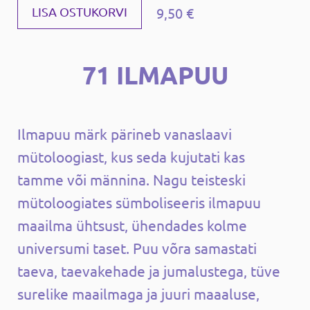
9,50 €
LISA OSTUKORVI
71 ILMAPUU
Ilmapuu märk pärineb vanaslaavi
mütoloogiast, kus seda kujutati kas
tamme või männina. Nagu teisteski
mütoloogiates sümboliseeris ilmapuu
maailma ühtsust, ühendades kolme
universumi taset. Puu võra samastati
taeva, taevakehade ja jumalustega, tüve
surelike maailmaga ja juuri maaaluse,