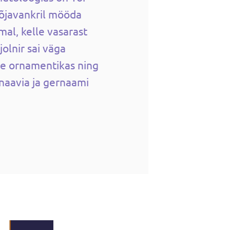
sõjavankril mööda
mal, kelle vasarast
olnir sai väga
te ornamentikas ning
naavia ja gernaami