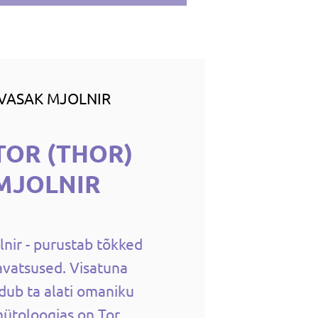
 VASAK MJOLNIR
TOR (THOR)
MJOLNIR
lnir - purustab tõkked
avatsused. Visatuna
dub ta alati omaniku
mütoloogias on Tor