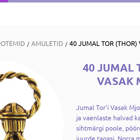
OOTEMID
AMULETID
40 JUMAL TOR (THOR)
/
/
40 JUMAL 
VASAK 
Jumal Tor'i Vasak Mjo
ja vaenlaste halvad k
sihtmärgi poole, pöör
juurde tagasi. Norra 