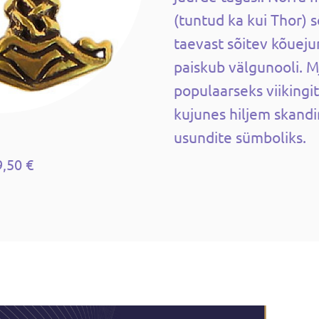
(tuntud ka kui Thor) 
taevast sõitev kõueju
paiskub välgunooli. Mj
populaarseks viikingi
kujunes hiljem skandi
usundite sümboliks.
9,50 €