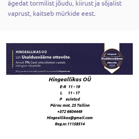
ägedat tormilist jõudu, kiirust ja sõjalist
vaprust, kaitseb mürkide eest.
Hingeallikas OÜ
E-R 11 - 19
L 11 - 17
P suletud
Pärnu mnt. 25 Tallinn
+372 6604449
Hingeallikas@gmail.com
Reg.nr.11158514