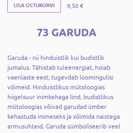
9,50 €
LISA OSTUKORVI
73 GARUDA
Garuda - nii hinduistlik kui budistlik
jumalus. Tähistab tuleenergiat, hoiab
vaenlaste eest, tugevdab loomingulisi
võimeid. Hinduistlikus mütoloogias
hiigelsuur inimkehaga lind, budistlikus
mütoloogias võivad garudad ümber
kehastuda inimeseks ja sõlmida naistega
armusuhteid. Garuda sümboliseerib veel