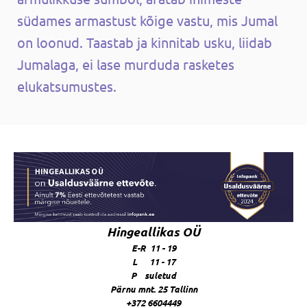
südames armastust kõige vastu, mis Jumal
on loonud. Taastab ja kinnitab usku, liidab
Jumalaga, ei lase murduda rasketes
elukatsumustes.
Hingeallikas OÜ
E-R 11 - 19
L 11 - 17
P suletud
Pärnu mnt. 25 Tallinn
+372 6604449