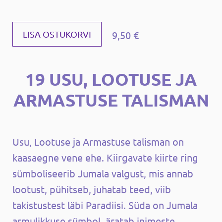
9,50 €
LISA OSTUKORVI
19 USU, LOOTUSE JA
ARMASTUSE TALISMAN
Usu, Lootuse ja Armastuse talisman on
kaasaegne vene ehe. Kiirgavate kiirte ring
sümboliseerib Jumala valgust, mis annab
lootust, pühitseb, juhatab teed, viib
takistustest läbi Paradiisi. Süda on Jumala
armulikkuse sümbol, äratab inimeste