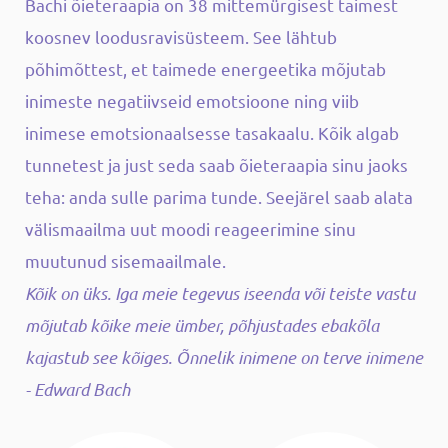
Bachi õieteraapia on 38 mittemürgisest taimest
koosnev loodusravisüsteem. See lähtub
põhimõttest, et taimede energeetika mõjutab
inimeste negatiivseid emotsioone ning viib
inimese emotsionaalsesse tasakaalu. Kõik algab
tunnetest ja just seda saab õieteraapia sinu jaoks
teha: anda sulle parima tunde. Seejärel saab alata
välismaailma uut moodi reageerimine sinu
muutunud sisemaailmale.
Kõik on üks. Iga meie tegevus iseenda või teiste vastu
mõjutab kõike meie ümber, põhjustades ebakõla
kajastub see kõiges. Õnnelik inimene on terve inimene
- Edward Bach