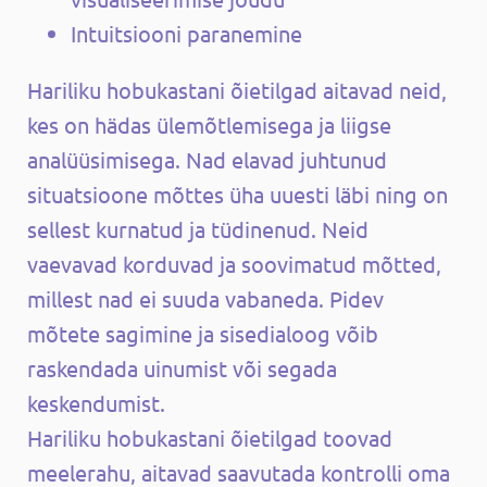
Intuitsiooni paranemine
Hariliku hobukastani õietilgad aitavad neid,
kes on hädas ülemõtlemisega ja liigse
analüüsimisega. Nad elavad juhtunud
situatsioone mõttes üha uuesti läbi ning on
sellest kurnatud ja tüdinenud. Neid
vaevavad korduvad ja soovimatud mõtted,
millest nad ei suuda vabaneda. Pidev
mõtete sagimine ja sisedialoog võib
raskendada uinumist või segada
keskendumist.
Hariliku hobukastani õietilgad toovad
meelerahu, aitavad saavutada kontrolli oma