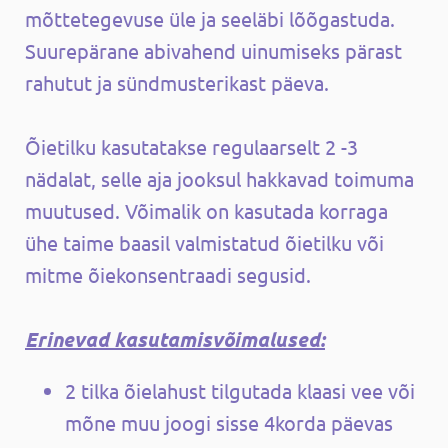
mõttetegevuse üle ja seeläbi lõõgastuda.
Suurepärane abivahend uinumiseks pärast
rahutut ja sündmusterikast päeva.
Õietilku kasutatakse regulaarselt 2 -3
nädalat, selle aja jooksul hakkavad toimuma
muutused. Võimalik on kasutada korraga
ühe taime baasil valmistatud õietilku või
mitme õiekonsentraadi segusid.
Erinevad kasutamisvõimalused:
2 tilka õielahust tilgutada klaasi vee või
mõne muu joogi sisse 4korda päevas