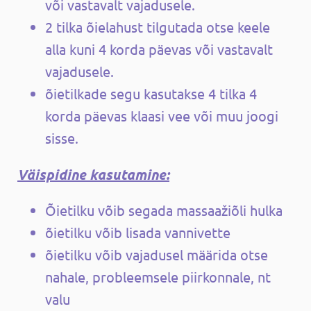
või vastavalt vajadusele.
2 tilka õielahust tilgutada otse keele
alla kuni 4 korda päevas või vastavalt
vajadusele.
õietilkade segu kasutakse 4 tilka 4
korda päevas klaasi vee või muu joogi
sisse.
Väispidine kasutamine:
Õietilku võib segada massaažiõli hulka
õietilku võib lisada vannivette
õietilku võib vajadusel määrida otse
nahale, probleemsele piirkonnale, nt
valu