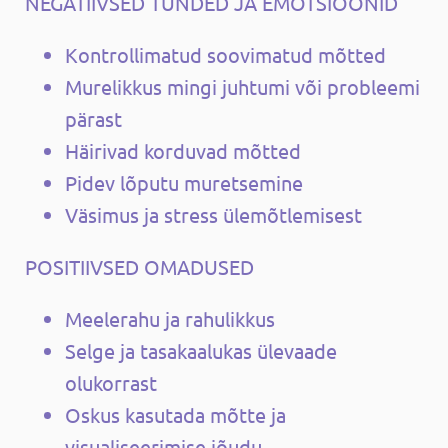
NEGATIIVSED TUNDED JA EMOTSIOONID
Kontrollimatud soovimatud mõtted
Murelikkus mingi juhtumi või probleemi
pärast
Häirivad korduvad mõtted
Pidev lõputu muretsemine
Väsimus ja stress ülemõtlemisest
POSITIIVSED OMADUSED
Meelerahu ja rahulikkus
Selge ja tasakaalukas ülevaade
olukorrast
Oskus kasutada mõtte ja
visualiseerimise jõudu