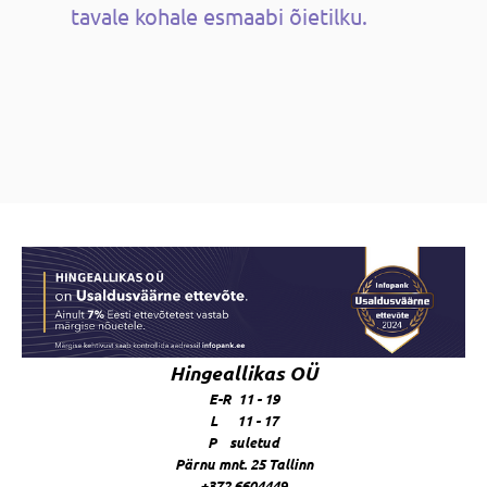
tavale kohale esmaabi õietilku.
Hingeallikas OÜ
E-R 11 - 19
L 11 - 17
P suletud
Pärnu mnt. 25 Tallinn
+372 6604449