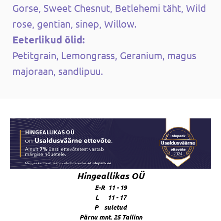
Gorse, Sweet Chesnut, Betlehemi täht, Wild
rose, gentian, sinep, Willow.
Eeterlikud õlid:
Petitgrain, Lemongrass, Geranium, magus
majoraan, sandlipuu.
Hingeallikas OÜ
E-R 11 - 19
L 11 - 17
P suletud
Pärnu mnt. 25 Tallinn