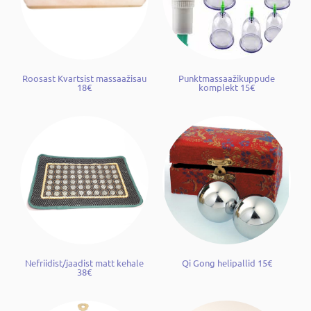
Roosast Kvartsist massaažisau
Punktmassaažikuppude
18€
komplekt 15€
Nefriidist/jaadist matt kehale
Qi Gong helipallid 15€
38€