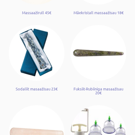
Massaažirull 45€
Mäekristall massaažisau 18€
Sodaliit masaažisau 23€
Fuksiit-Rubiiniga masaažisau
20€