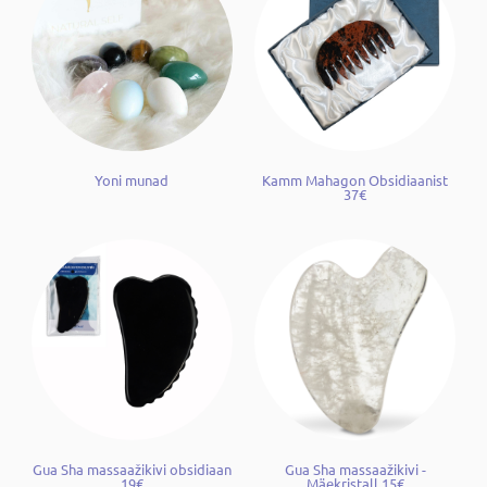
Yoni munad
Kamm Mahagon Obsidiaanist
37€
Gua Sha massaažikivi obsidiaan
Gua Sha massaažikivi -
19€
Mäekristall 15€