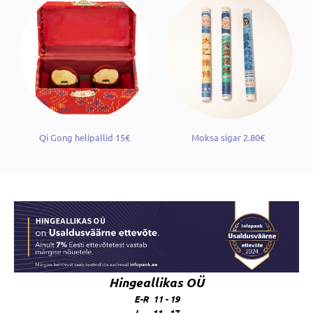
Qi Gong helipallid 15€
Moksa sigar 2.80€
Hingeallikas OÜ
E-R 11 - 19
L 11 - 17