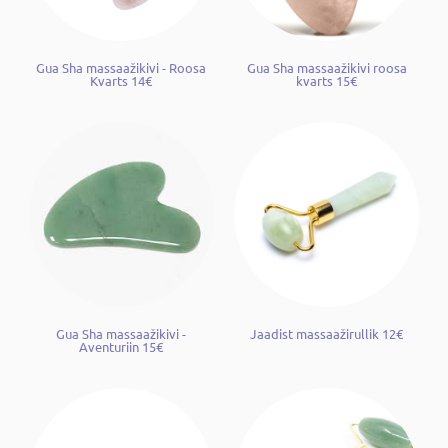
Gua Sha massaažikivi - Roosa
Gua Sha massaažikivi roosa
Kvarts 14€
kvarts 15€
Gua Sha massaažikivi -
Jaadist massaažirullik 12€
Aventuriin 15€