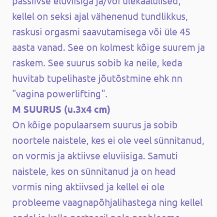
passiivse eluviisiga ja/või ülekaalulised,
kellel on seksi ajal vähenenud tundlikkus,
raskusi orgasmi saavutamisega või üle 45
aasta vanad. See on kolmest kõige suurem ja
raskem. See suurus sobib ka neile, keda
huvitab tupelihaste jõutõstmine ehk nn
"vagina powerlifting".
M SUURUS (u.3x4 cm)
On kõige populaarsem suurus ja sobib
noortele naistele, kes ei ole veel sünnitanud,
on vormis ja aktiivse eluviisiga. Samuti
naistele, kes on sünnitanud ja on head
vormis ning aktiivsed ja kellel ei ole
probleeme vaagnapõhjalihastega ning kellel