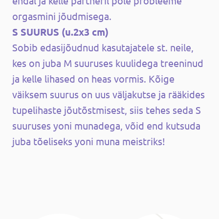
endal ja kelle partneril pole probleeme
orgasmini jõudmisega.
S SUURUS (u.2x3 cm)
Sobib edasijõudnud kasutajatele st. neile,
kes on juba M suuruses kuulidega treeninud
ja kelle lihased on heas vormis. Kõige
väiksem suurus on uus väljakutse ja rääkides
tupelihaste jõutõstmisest, siis tehes seda S
suuruses yoni munadega, võid end kutsuda
juba tõeliseks yoni muna meistriks!