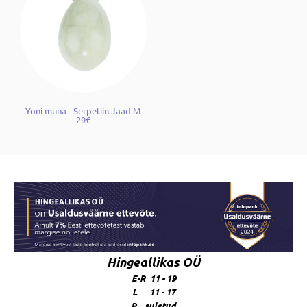
Yoni muna - Serpetiin Jaad M
29€
Hingeallikas OÜ
E-R 11 - 19
L 11 - 17
P suletud