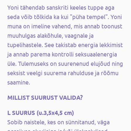
Yoni tähendab sanskriti keeles tuppe aga
seda võib tõlkida ka kui "püha tempel". Yoni
muna on imeline vahend, mis annab toonust
muuhulgas alakõhule, vaagnale ja
tupelihastele. See takistab energia lekkimist
ja annab parema kontrolli seksuaalenergia
üle. Tulemuseks on suurenenud elujõud ning
seksist veelgi suurema rahulduse ja rõõmu
saamine.
MILLIST SUURUST VALIDA?
L SUURUS (u.3,5x4,5 cm)
Sobib naistele, kes on sünnitanud, väga