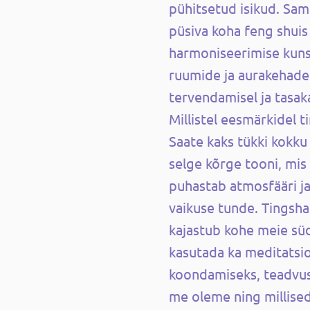
pühitsetud isikud. Sa
püsiva koha feng shuis
harmoniseerimise kunst
ruumide ja aurakehade
tervendamisel ja tasak
Millistel eesmärkidel t
Saate kaks tükki kokku 
selge kõrge tooni, mis
puhastab atmosfääri ja
vaikuse tunde. Tingsha
kajastub kohe meie süd
kasutada ka meditatsio
koondamiseks, teadvus
me oleme ning millised