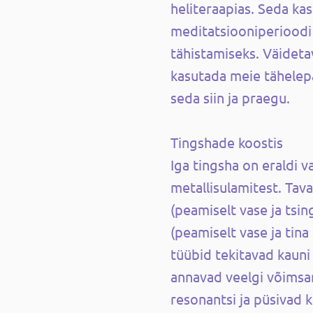
heliteraapias. Seda ka
meditatsiooniperioodi 
tähistamiseks. Väideta
kasutada meie tähelep
seda siin ja praegu.
Tingshade koostis
Iga tingsha on eraldi v
metallisulamitest. Tava
(peamiselt vase ja tsin
(peamiselt vase ja tin
tüübid tekitavad kauni
annavad veelgi võimsa
resonantsi ja püsivad 