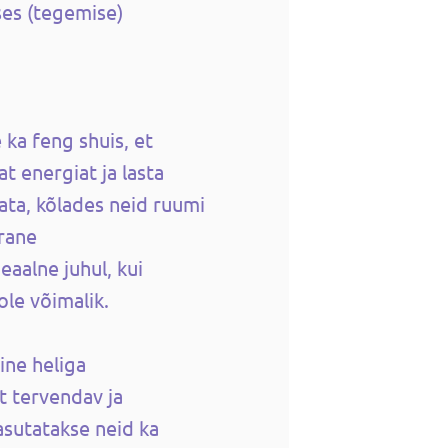
ses (tegemise)
 ka feng shuis, et
t energiat ja lasta
lata, kõlades neid ruumi
rane
eaalne juhul, kui
ole võimalik.
ine heliga
t tervendav ja
asutatakse neid ka