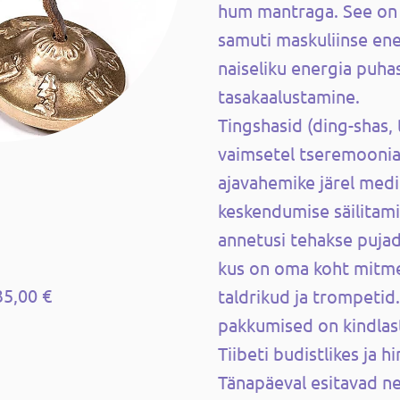
hum mantraga. See on
samuti maskuliinse ene
naiseliku energia puha
tasakaalustamine.
Tingshasid (ding-shas, ​
vaimsetel tseremooniat
ajavahemike järel medit
keskendumise säilitami
annetusi tehakse pujade
kus on oma koht mitmel 
35,00 €
taldrikud ja trompetid
pakkumised on kindlast
Tiibeti budistlikes ja hi
Tänapäeval esitavad nei