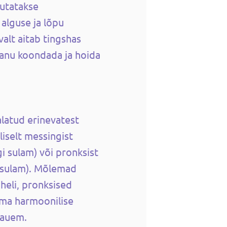
sutatakse
alguse ja lõpu
valt aitab tingshas
anu koondada ja hoida
alatud erinevatest
liselt messingist
gi sulam) või pronksist
a sulam). Mõlemad
 heli, pronksised
ma harmoonilise
kauem.