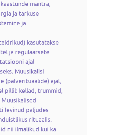
 kaastunde mantra,
rgia ja tarkuse
stamine ja
​taldrikud) kasutatakse
el ja regulaarsete
atsiooni ajal
seks. Muusikalisi
 (palverituaalide) ajal,
pillil: kellad, trummid,
. Muusikalised
i levinud paljudes
nduistlikus rituaalis.
d nii ilmalikud kui ka