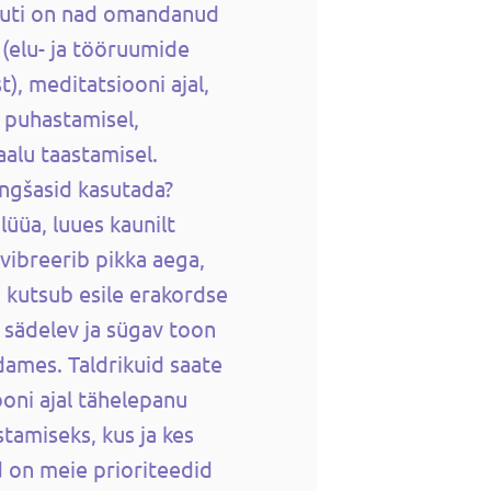
muti on nad omandanud
 (elu- ja tööruumide
), meditatsiooni ajal,
 puhastamisel,
aalu taastamisel.
ingšasid kasutada?
lüüa, luues kaunilt
 vibreerib pikka aega,
 kutsub esile erakordse
 sädelev ja sügav toon
ames. Taldrikuid saate
oni ajal tähelepanu
tamiseks, kus ja kes
 on meie prioriteedid