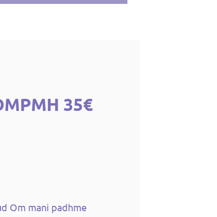
OMPMH 35€
tud Om mani padhme