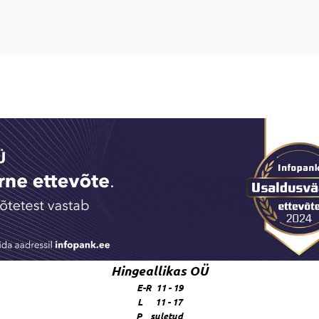
Hingeallikas OÜ
E-R 11 - 19
L 11 - 17
P suletud