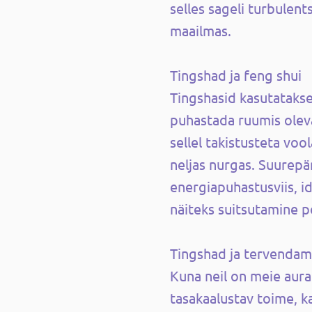
selles sageli turbulent
maailmas.
Tingshad ja feng shui
Tingshasid kasutatakse
puhastada ruumis oleva
sellel takistusteta voo
neljas nurgas. Suurepä
energiapuhastusviis, id
näiteks suitsutamine p
Tingshad ja tervendam
Kuna neil on meie aura
tasakaalustav toime, k