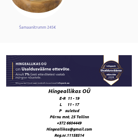
Šamaanitrumm 245€
Hingeallikas OÜ
E-R 11 - 19
L 11 - 17
P suletud
Pärnu mnt. 25 Tallinn
+372 6604449
Hingeallikas@gmail.com
Reg.nr.11158514