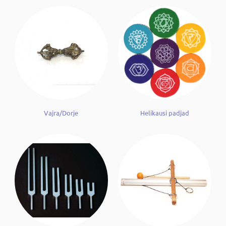
Vajra/Dorje
Helikausi padjad