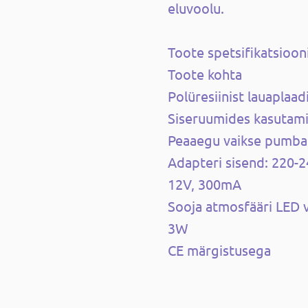
eluvoolu.
Toote spetsifikatsioon
Toote kohta
Polüresiinist lauaplaa
Siseruumides kasutam
Peaaegu vaikse pumb
Adapteri sisend: 220-2
12V, 300mA
Sooja atmosfääri LED 
3W
CE märgistusega