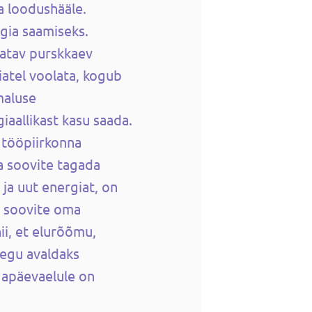
a loodushääle.
gia saamiseks.
atav purskkaev
atel voolata, kogub
maluse
iaallikast kasu saada.
i tööpiirkonna
a soovite tagada
 ja uut energiat, on
i soovite oma
i, et elurõõmu,
segu avaldaks
igapäevaelule on