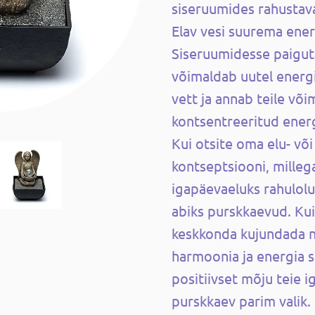
siseruumides rahustav
Elav vesi suurema ener
Siseruumidesse paigut
võimaldab uutel energi
vett ja annab teile või
kontsentreeritud energ
Kui otsite oma elu- võ
kontseptsiooni, milleg
igapäevaeluks rahulolu
abiks purskkaevud. Ku
keskkonda kujundada ni
harmoonia ja energia 
positiivset mõju teie 
purskkaev parim valik.