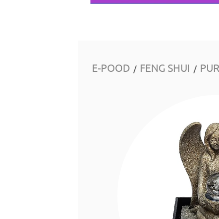
E-POOD
FENG SHUI
PU
/
/