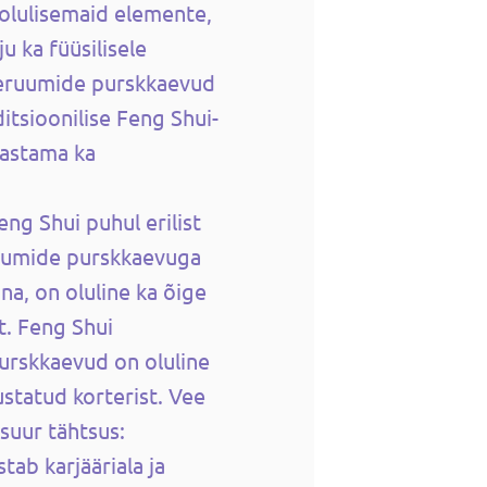
 olulisemaid elemente,
u ka füüsilisele
iseruumide purskkaevud
itsioonilise Feng Shui-
vastama ka
g Shui puhul erilist
eruumide purskkaevuga
a, on oluline ka õige
t. Feng Shui
urskkaevud on oluline
ustatud korterist. Vee
suur tähtsus:
tab karjääriala ja