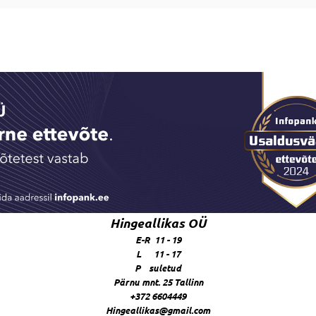
Hingeallikas OÜ
E-R 11 - 19
L 11 - 17
P suletud
Pärnu mnt. 25 Tallinn
+372 6604449
Hingeallikas@gmail.com