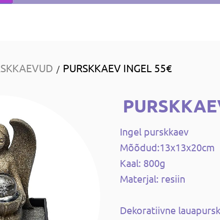
RSKKAEVUD
PURSKKAEV INGEL 55€
/
PURSKKAEV
Ingel purskkaev
Mõõdud:13x13x20cm
Kaal: 800g
Materjal: resiin
Dekoratiivne lauapurs