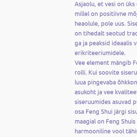
Asjaolu, et vesi on üks
millel on positiivne mõj
heaolule, pole uus. S
on tihedalt seotud trad
ga ja peaksid ideaalis 
erikriteeriumidele.
Vee element mängib Fen
rolli. Kui soovite sis
luua pingevaba õhkkonn
asukoht ja vee kvalitee
siseruumides asuvad p
osa Feng Shui järgi sis
maagial on Feng Shuis 
harmooniline vool tähis