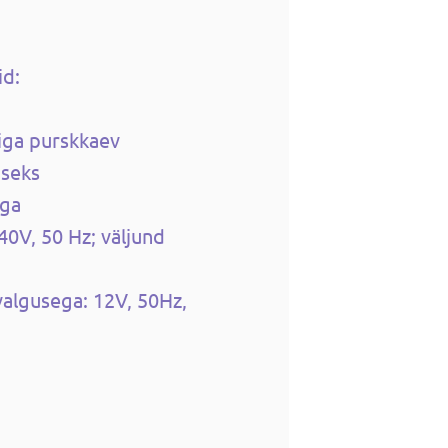
id:
diga purskkaev
iseks
aga
40V, 50 Hz; väljund
valgusega: 12V, 50Hz,