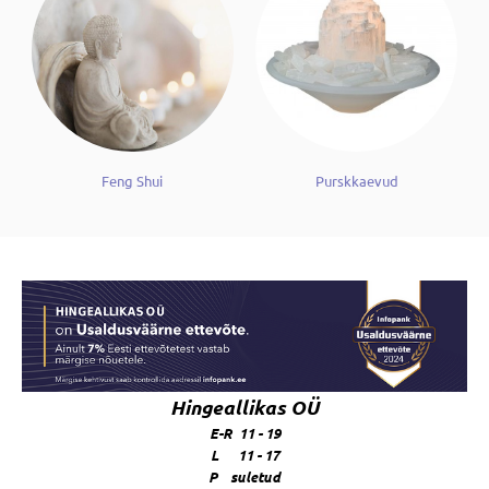
Feng Shui
Purskkaevud
Hingeallikas OÜ
E-R 11 - 19
L 11 - 17
P suletud