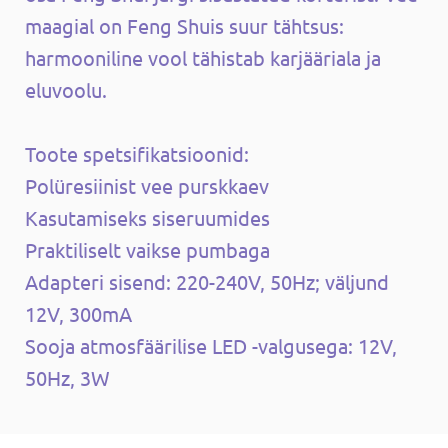
maagial on Feng Shuis suur tähtsus:
harmooniline vool tähistab karjääriala ja
eluvoolu.
Toote spetsifikatsioonid:
Polüresiinist vee purskkaev
Kasutamiseks siseruumides
Praktiliselt vaikse pumbaga
Adapteri sisend: 220-240V, 50Hz; väljund
12V, 300mA
Sooja atmosfäärilise LED -valgusega: 12V,
50Hz, 3W