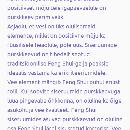
positiivset mõju teie igapäevaelule on
purskkaev parim valik.
Asjaolu, et vesi on üks olulisemaid
elemente, millel on positiivne mõju ka
füüsilisele heaolule, pole uus. Siseruumide
purskkaevud on tihedalt seotud
traditsioonilise Feng Shui-ga ja peaksid
ideaalis vastama ka erikriteeriumidele.
Vee element mängib Feng Shui puhul erilist
rolli. Kui soovite siseruumide purskkaevuga
luua pingevaba õhkkonna, on oluline ka õige
asukoht ja vee kvaliteet. Feng Shui
siseruumides asuvad purskkaevud on oluline
osa Feng Shui järgi sisustatud korterist. Vee