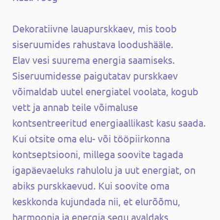
Dekoratiivne lauapurskkaev, mis toob
siseruumides rahustava loodushääle.
Elav vesi suurema energia saamiseks.
Siseruumidesse paigutatav purskkaev
võimaldab uutel energiatel voolata, kogub
vett ja annab teile võimaluse
kontsentreeritud energiaallikast kasu saada.
Kui otsite oma elu- või tööpiirkonna
kontseptsiooni, millega soovite tagada
igapäevaeluks rahulolu ja uut energiat, on
abiks purskkaevud. Kui soovite oma
keskkonda kujundada nii, et elurõõmu,
harmoonia ja energia segu avaldaks