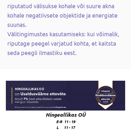
riputatud välisukse kohale või suure akna
kohale negatiivsete objektide ja energiate
suunas.
Välitingimustes kasutamiseks: kui võimalik,
riputage peegel varjatud kohta, et kaitsta
seda peegli ilmastiku eest.
Hingeallikas OÜ
E-R 11 - 19
L 11 - 17