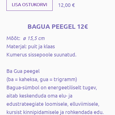
12,00 €
LISA OSTUKORVI
BAGUA PEEGEL 12€
Mõõt:
ø 15,5 cm
Materjal: puit ja klaas
Kumerus sissepoole suunatud.
Ba Gua peegel
(ba = kaheksa, gua = trigramm)
Bagua-sümbol on energeetiliselt tugev,
aitab keskenduda oma elu- ja
edustrateegiate loomisele, elluviimisele,
kursist kinnipidamisele ja rohkendada edu.