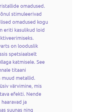
kristallide omadused.
sõnul stimuleerivad
üsilised omadused kogu
 eriti kasulikud loid
tiveerimiseks.
arts on looduslik
sis spetsiaalselt
llaga katmisele. See
nnale titaani
s muud metallid.
üsiv värvimine, mis
tava efekti. Nende
d haaravad ja
gas suunas ning