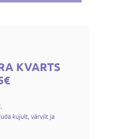
RA KVARTS
5€
.
da kujult, värvilt ja