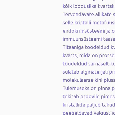
kõik looduslike kvarts
Tervendavate allikate 
selle kristalli metafü
endokriinsüsteemi ja on
immuunsüsteemi taasak
Titaaniga töödeldud kv
kvarts, mida on protses
töödeldud sarnaselt ku
sulatab algmaterjali pi
molekulaarse kihi plus
Tulemuseks on pinna p
tekitab proovile pimes
kristallide paljud tahu
peegeldavad valgust i