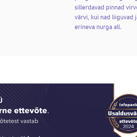
sillerdavad pinnad vi
värvi, kui nad liiguvad
erineva nurga all.