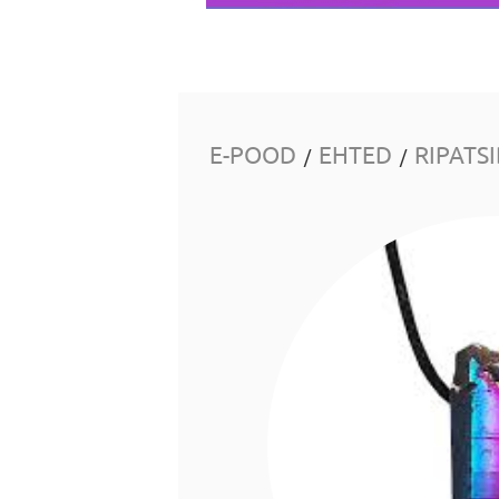
E-POOD
EHTED
RIPATS
/
/