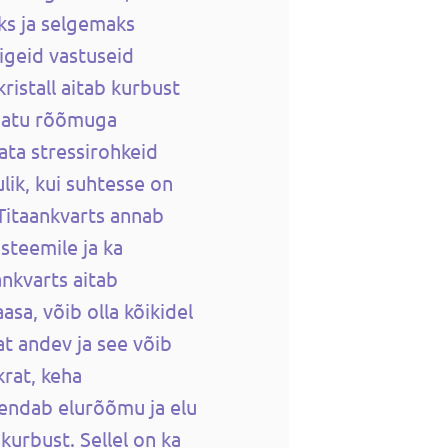
ks ja selgemaks
igeid vastuseid
kristall aitab kurbust
amatu rõõmuga
ata stressirohkeid
lik, kui suhtesse on
Titaankvarts annab
steemile ja ka
ankvarts aitab
asa, võib olla kõikidel
at andev ja see võib
krat, keha
endab elurõõmu ja elu
kurbust. Sellel on ka