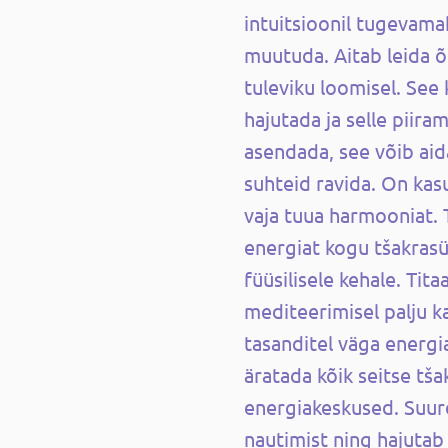
intuitsioonil tugevama
muutuda. Aitab leida õ
tuleviku loomisel. See 
hajutada ja selle piir
asendada, see võib aid
suhteid ravida. On kasu
vaja tuua harmooniat. 
energiat kogu tšakrasü
füüsilisele kehale. Tita
mediteerimisel palju ka
tasanditel väga energi
äratada kõik seitse tša
energiakeskused. Suur
nautimist ning hajutab 