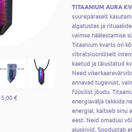
TITAANIUM AURA K
suurepäraselt kasutam
algatustes ja rituaalid
vaimse häälestamise s
Titaanium kvarts on k
vibratsiooniliselt inte
kaetud ja täiustatud kv
Need vikerkaarevärvilis
annavad tugevust, vaim
füüsilist jõudu. Titaani
15,00 €
energiavälja tekkida ne
energial, kaitseb sinu 
eest. Neid omadusi võ
aluskivid. Soodustab e