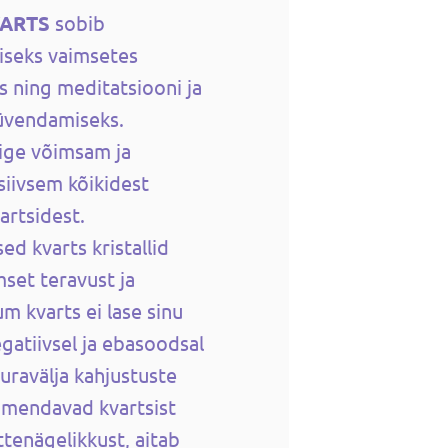
VARTS
sobib
iseks vaimsetes
es ning meditatsiooni ja
üvendamiseks.
õige võimsam ja
nsiivsem kõikidest
artsidest.
ed kvarts kristallid
set teravust ja
um kvarts ei lase sinu
gatiivsel ja ebasoodsal
auravälja kahjustuste
imendavad kvartsist
ttenägelikkust, aitab