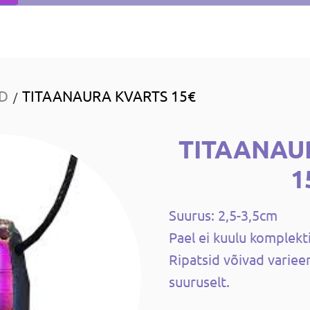
ID
TITAANAURA KVARTS 15€
/
TITAANAU
1
Suurus: 2,5-3,5cm
Pael ei kuulu komplekti
Ripatsid võivad varieeru
suuruselt.