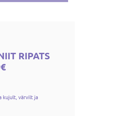
IIT RIPATS
9€
kujult, värvilt ja