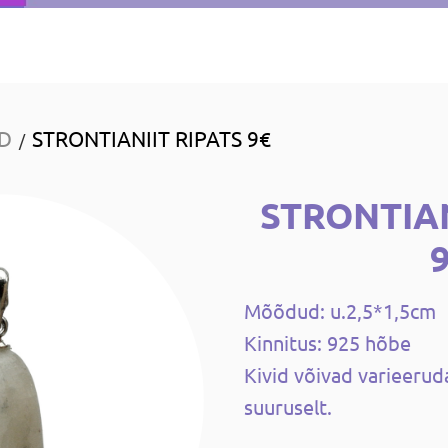
ID
STRONTIANIIT RIPATS 9€
/
STRONTIAN
Mõõdud: u.2,5*1,5cm
Kinnitus: 925 hõbe
Kivid võivad varieeruda 
suuruselt.