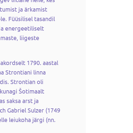
tumist ja ärkamist
. Füüsilisel tasandil
a energeetiliselt
maste, liigeste
makordselt 1790. aastal
 Strontiani linna
is. Strontian oli
 kunagi Šotimaalt
as saksa arst ja
ch Gabriel Sulzer (1749
lle leiukoha järgi (nn.