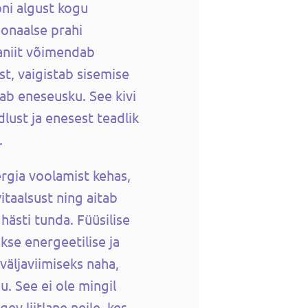
ni algust kogu
ionaalse prahi
aniit võimendab
st, vaigistab sisemise
ab eneseusku. See kivi
lust ja enesest teadlik
a.
ergia voolamist kehas,
itaalsust ning aitab
 hästi tunda.
Füüsilise
kse energeetilise ja
väljaviimiseks naha,
u. See ei ole mingil
gev liitlane neile, kes