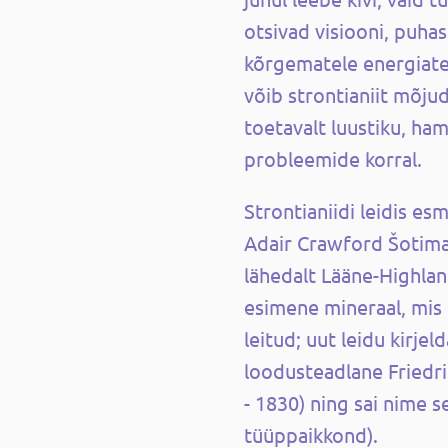
otsivad visiooni, puhas
kõrgematele energiatele
võib strontianiit mõjud
toetavalt luustiku, ham
probleemide korral.
Strontianiidi leidis es
Adair Crawford Šotimaa
lähedalt Lääne-Highland
esimene mineraal, mis
leitud; uut leidu kirjeld
loodusteadlane Friedri
- 1830) ning sai nime se
tüüppaikkond).