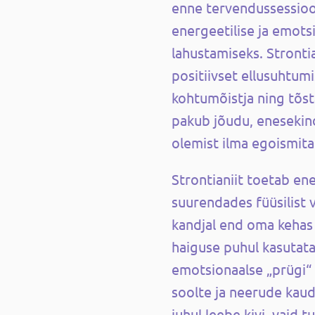
enne tervendussessioo
energeetilise ja emots
lahustamiseks. Stronti
positiivset ellusuhtumi
kohtumõistja ning tõst
pakub jõudu, enesekind
olemist ilma egoismit
Strontianiit toetab en
suurendades füüsilist v
kandjal end oma kehas
haiguse puhul kasutata
emotsionaalse „prügi“ 
soolte ja neerude kaud
juhul leebe kivi, vaid tu