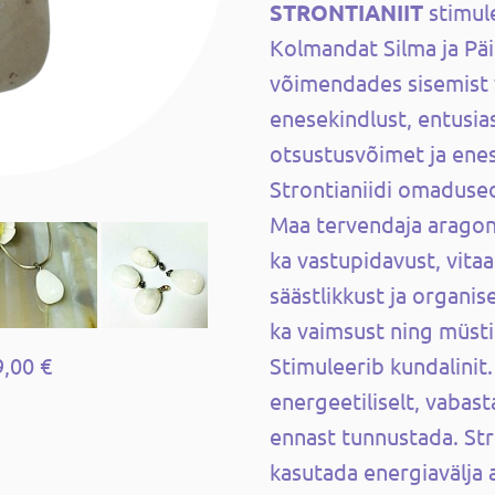
STRONTIANIIT
stimule
Kolmandat Silma ja Pä
võimendades sisemist v
enesekindlust, entusia
otsustusvõimet ja enes
Strontianiidi omaduse
Maa tervendaja aragon
ka vastupidavust, vitaal
säästlikkust ja organis
ka vaimsust ning müstil
9,00 €
Stimuleerib kundalinit
energeetiliselt, vabas
ennast tunnustada. Str
kasutada energiavälja 