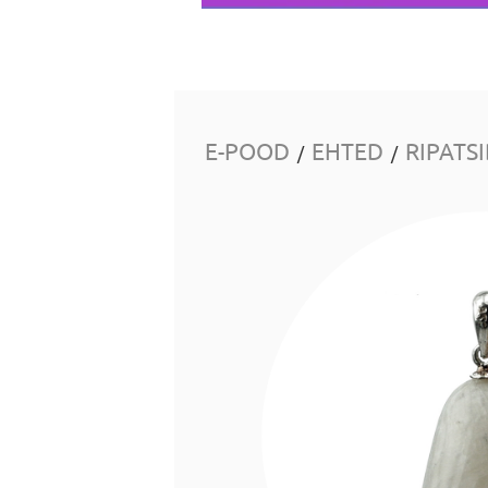
E-POOD
EHTED
RIPATS
/
/