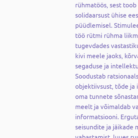
rühmatöös, sest toob
solidaarsust ühise ee
püüdlemisel. Stimulee
töö rütmi rühma liikm
tugevdades vastastiku
kivi meele jaoks, kõr
segaduse ja intellektu
Soodustab ratsionaal
objektiivsust, tõde ja 
oma tunnete sõnasta
meelt ja võimaldab va
informatsiooni. Ergu
seisundite ja jäikade
vabastamist, luues r