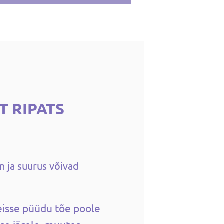
T RIPATS
n ja suurus võivad
eisse püüdu tõe poole