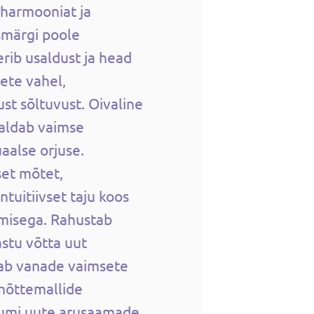
 harmooniat ja
smärgi poole
rib usaldust ja head
ete vahel,
st sõltuvust. Oivaline
valdab vaimse
aalse orjuse.
set mõtet,
intuitiivset taju koos
misega. Rahustab
stu võtta uut
tab vanade vaimsete
 mõttemallide
uumi uute arusaamade