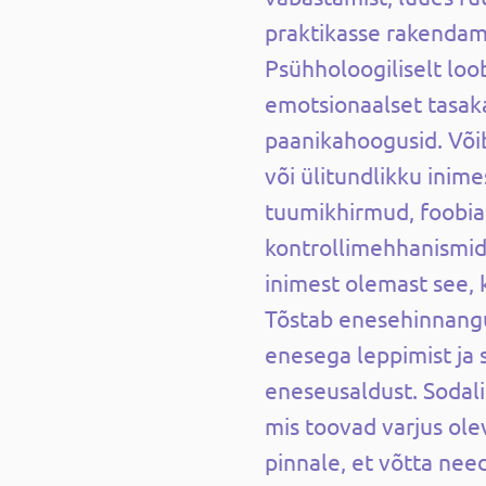
praktikasse rakendam
Psühholoogiliselt loob
emotsionaalset tasaka
paanikahoogusid. Või
või ülitundlikku inime
tuumikhirmud, foobia
kontrollimehhanismid,
inimest olemast see, k
Tõstab enesehinnang
enesega leppimist ja
eneseusaldust. Sodalii
mis toovad varjus ol
pinnale, et võtta nee