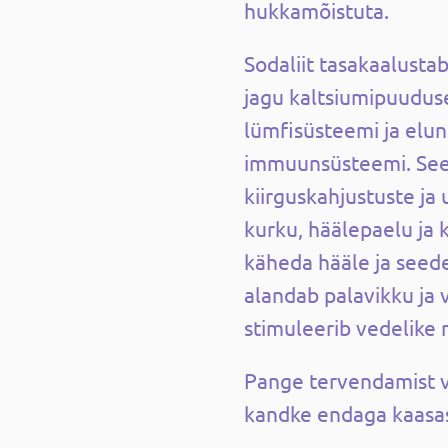
hukkamõistuta.
Sodaliit tasakaalusta
jagu kaltsiumipuudus
lümfisüsteemi ja elun
immuunsüsteemi. See 
kiirguskahjustuste ja
kurku, häälepaelu ja k
käheda hääle ja seede
alandab palavikku ja 
stimuleerib vedelike 
Pange tervendamist v
kandke endaga kaasa