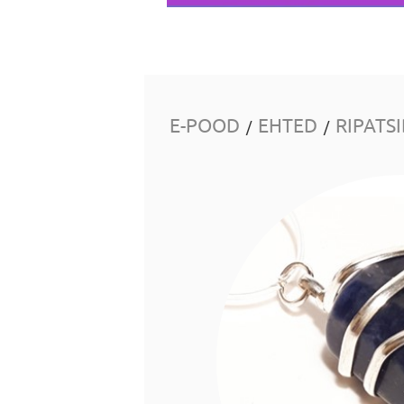
E-POOD
EHTED
RIPATS
/
/