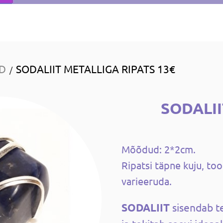
ID
SODALIIT METALLIGA RIPATS 13€
/
SODALII
Mõõdud: 2*2cm.
Ripatsi täpne kuju, too
varieeruda.
SODALIIT
sisendab t