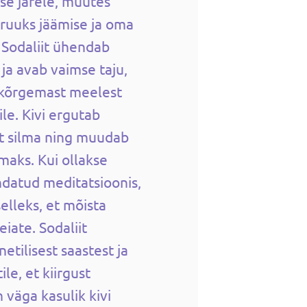
lse järele, muutes
truuks jäämise ja oma
 Sodaliit ühendab
 ja avab vaimse taju,
 kõrgemast meelest
ile. Kivi ergutab
t silma ning muudab
maks. Kui ollakse
ndatud meditatsioonis,
elleks, et mõista
eiate. Sodaliit
tilisest saastest ja
le, et kiirgust
n väga kasulik kivi