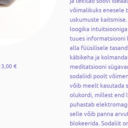
ja tekitab soovi ideaa
võimalikuks enesele 
uskumuste kaitsmise.
loogika intuitsiooniga
tuues informatsiooni
alla füüsilisele tasand
käbikeha ja kolmanda
13,00 €
meditatsiooni sügava
sodaliidi poolt võime
võib meelt kasutada s
olukordi, millest end l
puhastab elektromagne
selle võib panna arvuti
blokeerida. Sodaliit o