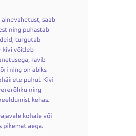
b ainevahetust, saab
est ning puhastab
deid, turgutab
kivi võitleb
 unetusega, ravib
õri ning on abiks
häirete puhul. Kivi
vererõhku ning
neeldumist kehas.
ajavale kohale või
s pikemat aega.