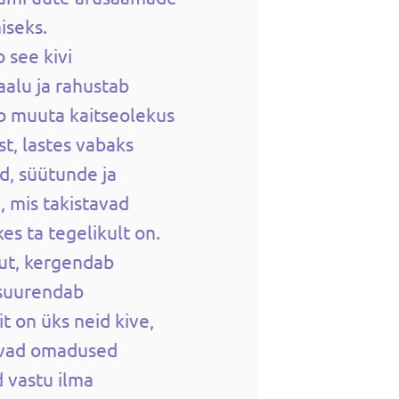
iseks.
 see kivi
alu ja rahustab
b muuta kaitseolekus
st, lastes vabaks
d, süütunde ja
 mis takistavad
es ta tegelikult on.
ut, kergendab
 suurendab
t on üks neid kive,
evad omadused
d vastu ilma