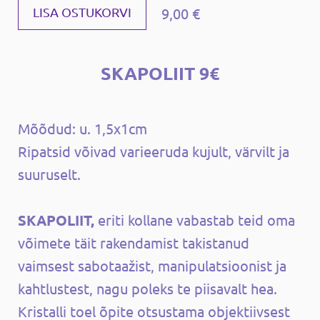
9,00 €
LISA OSTUKORVI
SKAPOLIIT 9€
Mõõdud: u. 1,5x1cm
Ripatsid võivad varieeruda kujult, värvilt ja
suuruselt.
SKAPOLIIT,
eriti kollane vabastab teid oma
võimete täit rakendamist takistanud
vaimsest sabotaažist, manipulatsioonist ja
kahtlustest, nagu poleks te piisavalt hea.
Kristalli toel õpite otsustama objektiivsest