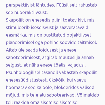
perspektiivist lähtudes. Füüsiliselt rahustab
see hüperaktiivsust.
Skapoliit on enesedisipliini toetav kivi, mis
stimuleerib iseseisvust ja saavutatavaid
eesmärke, mis on püstitatud objektiivsel
planeerimisel ega põhine soovide täitmisel.
Aitab üle saada loidusest ja enese
saboteerimisest, ärgitab muutusi ja annab
selgust, et näha enese tõelisi vajadusi.
Psühholoogilisel tasandil vabastab skapoliit
enesesüüdistustest, ükskõik, kui vaevu
hoomatav see ka pole, blokeerides välised
mõjud, mis teie elu saboteerivad. Võimaldab
teil rääkida oma sisemise sisemise