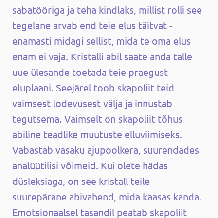
sabatööriga ja teha kindlaks, millist rolli see
tegelane arvab end teie elus täitvat -
enamasti midagi sellist, mida te oma elus
enam ei vaja. Kristalli abil saate anda talle
uue ülesande toetada teie praegust
eluplaani. Seejärel toob skapoliit teid
vaimsest lodevusest välja ja innustab
tegutsema. Vaimselt on skapoliit tõhus
abiline teadlike muutuste elluviimiseks.
Vabastab vasaku ajupoolkera, suurendades
analüütilisi võimeid. Kui olete hädas
düsleksiaga, on see kristall teile
suurepärane abivahend, mida kaasas kanda.
Emotsionaalsel tasandil peatab skapoliit