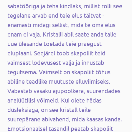
sabatööriga ja teha kindlaks, millist rolli see
tegelane arvab end teie elus täitvat -
enamasti midagi sellist, mida te oma elus
enam ei vaja. Kristalli abil saate anda talle
uue ülesande toetada teie praegust
eluplaani. Seejärel toob skapoliit teid
vaimsest lodevusest välja ja innustab
tegutsema. Vaimselt on skapoliit tõhus
abiline teadlike muutuste elluviimiseks.
Vabastab vasaku ajupoolkera, suurendades
analüütilisi võimeid. Kui olete hädas
düsleksiaga, on see kristall teile
suurepärane abivahend, mida kaasas kanda.
Emotsionaalsel tasandil peatab skapoliit