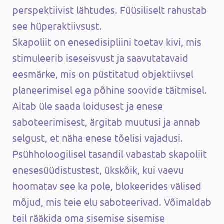
perspektiivist lähtudes. Füüsiliselt rahustab
see hüperaktiivsust.
Skapoliit on enesedisipliini toetav kivi, mis
stimuleerib iseseisvust ja saavutatavaid
eesmärke, mis on püstitatud objektiivsel
planeerimisel ega põhine soovide täitmisel.
Aitab üle saada loidusest ja enese
saboteerimisest, ärgitab muutusi ja annab
selgust, et näha enese tõelisi vajadusi.
Psühholoogilisel tasandil vabastab skapoliit
enesesüüdistustest, ükskõik, kui vaevu
hoomatav see ka pole, blokeerides välised
mõjud, mis teie elu saboteerivad. Võimaldab
teil rääkida oma sisemise sisemise