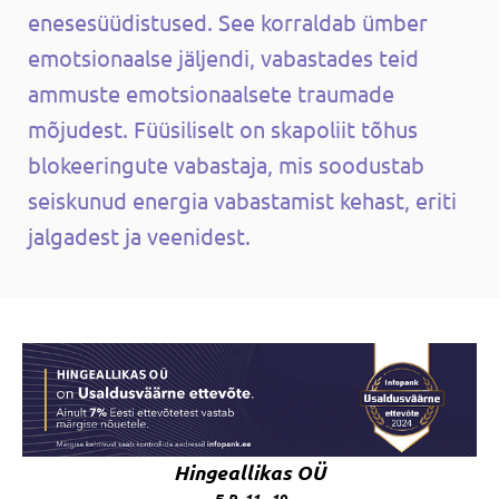
enesesüüdistused. See korraldab ümber
emotsionaalse jäljendi, vabastades teid
ammuste emotsionaalsete traumade
mõjudest. Füüsiliselt on skapoliit tõhus
blokeeringute vabastaja, mis soodustab
seiskunud energia vabastamist kehast, eriti
jalgadest ja veenidest.
Hingeallikas OÜ
E-R 11 - 19