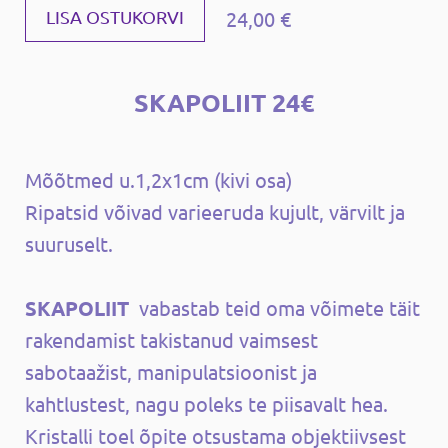
24,00 €
LISA OSTUKORVI
SKAPOLIIT 24€
Mõõtmed u.1,2x1cm (kivi osa)
Ripatsid võivad varieeruda kujult, värvilt ja
suuruselt.
SKAPOLIIT
vabastab teid oma võimete täit
rakendamist takistanud vaimsest
sabotaažist, manipulatsioonist ja
kahtlustest, nagu poleks te piisavalt hea.
Kristalli toel õpite otsustama objektiivsest