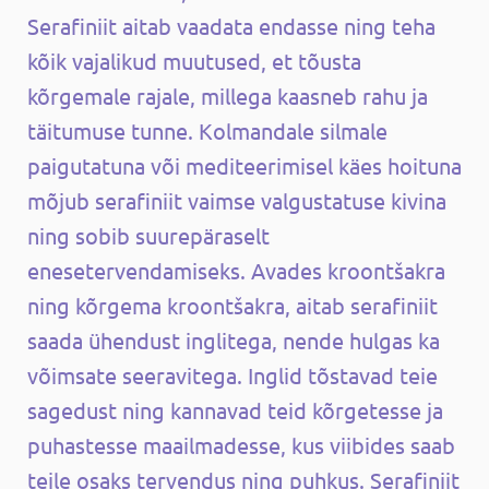
Serafiniit aitab vaadata endasse ning teha
kõik vajalikud muutused, et tõusta
kõrgemale rajale, millega kaasneb rahu ja
täitumuse tunne. Kolmandale silmale
paigutatuna või mediteerimisel käes hoituna
mõjub serafiniit vaimse valgustatuse kivina
ning sobib suurepäraselt
enesetervendamiseks. Avades kroontšakra
ning kõrgema kroontšakra, aitab serafiniit
saada ühendust inglitega, nende hulgas ka
võimsate seeravitega. Inglid tõstavad teie
sagedust ning kannavad teid kõrgetesse ja
puhastesse maailmadesse, kus viibides saab
teile osaks tervendus ning puhkus. Serafiniit