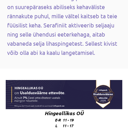
on suurepäraseks abiliseks kehaväliste
rännakute puhul, mille vältel kaitseb ta teie
füüsilist keha. Serafiniit aktiveerib seljaaju
ning selle ühendusi eeterkehaga, aitab
vabaneda selja lihaspingetest. Sellest kivist
võib olla abi ka kaalu langetamisel.
Hingeallikas OÜ
E-R 11 - 19
L 11 - 17