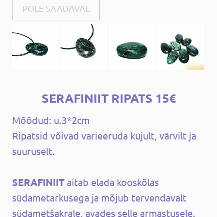
POLE SAADAVAL
SERAFINIIT RIPATS 15€
Mõõdud: u.3*2cm
Ripatsid võivad varieeruda kujult, värvilt ja
suuruselt.
SERAFINIIT
aitab elada kooskõlas
südametarkusega ja mõjub tervendavalt
südametšakrale, avades selle armastusele.