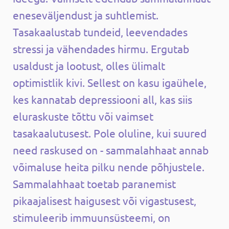
eneseväljendust ja suhtlemist.
Tasakaalustab tundeid, leevendades
stressi ja vähendades hirmu. Ergutab
usaldust ja lootust, olles ülimalt
optimistlik kivi. Sellest on kasu igaühele,
kes kannatab depressiooni all, kas siis
eluraskuste tõttu või vaimset
tasakaalutusest. Pole oluline, kui suured
need raskused on - sammalahhaat annab
võimaluse heita pilku nende põhjustele.
Sammalahhaat toetab p
aranemist
pikaajalisest haigusest või vigastusest,
stimuleerib immuunsüsteemi, on