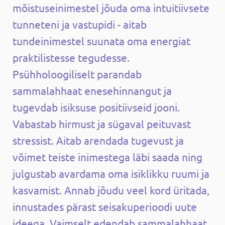
mõistuseinimestel jõuda oma intuitiivsete
tunneteni ja vastupidi - aitab
tundeinimestel suunata oma energiat
praktilistesse tegudesse.
Psühholoogiliselt parandab
sammalahhaat enesehinnangut ja
tugevdab isiksuse positiivseid jooni.
Vabastab hirmust ja sügaval peituvast
stressist. Aitab arendada tugevust ja
võimet teiste inimestega läbi saada ning
julgustab avardama oma isiklikku ruumi ja
kasvamist. Annab jõudu veel kord üritada,
innustades pärast seisakuperioodi uute
ideega. Vaimselt edendab sammalahhaat