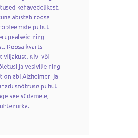
tused kehavedelikest.
una abistab roosa
probleemide puhul.
erupealseid ning
t. Roosa kvarts
viljakust. Kivi või
letusi ja vesiville ning
t on abi Alzheimeri ja
vanadusnõtruse puhul.
ange see südamele,
suhtenurka.