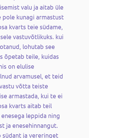
semist valu ja aitab üle
e pole kunagi armastust
sa kvarts teie südame,
sele vastuvõtlikuks. kui
aotanud, lohutab see
ts õpetab teile, kuidas
is on elulise
olnud arvamusel, et teid
 vastu võtta teiste
se armastada, kui te ei
a kvarts aitab teil
a enesega leppida ning
t ja enesehinnangut.
 südant ja vereringet