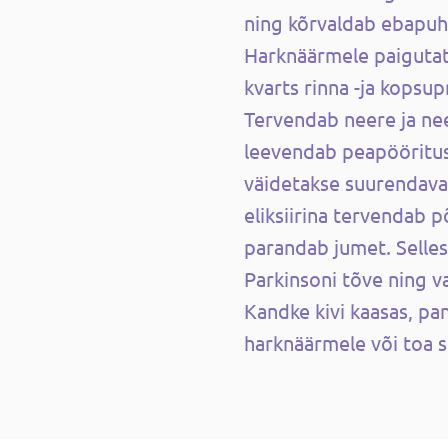
ning kõrvaldab ebapuh
Harknäärmele paigutat
kvarts rinna -ja kopsu
Tervendab neere ja ne
leevendab peapööritus
väidetakse suurendavat 
eliksiirina tervendab põ
parandab jumet. Selles
Parkinsoni tõve ning 
Kandke kivi kaasas, p
harknäärmele või toa 