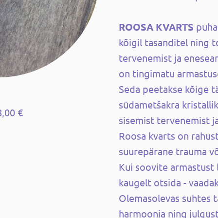
ROOSA KVARTS
puha
kõigil tasanditel ning 
tervenemist ja enesea
on tingimatu armastuse
Seda peetakse kõige t
südametšakra kristalli
8,00 €
sisemist tervenemist j
Roosa kvarts on rahust
suurepärane trauma või 
Kui soovite armastust 
kaugelt otsida - vaadak
Olemasolevas suhtes t
harmoonia ning julgus