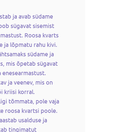
stab ja avab südame
toob sügavat sisemist
rmastust. Roosa kvarts
 ja lõpmatu rahu kivi.
ähtsamaks südame ja
ks, mis õpetab sügavat
a enesearmastust.
av ja veenev, mis on
kriisi korral.
ligi tõmmata, pole vaja
e roosa kvartsi poole.
aastab usalduse ja
tab tingimatut