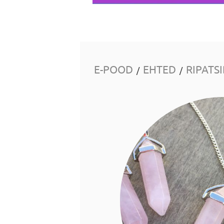
E-POOD
EHTED
RIPATS
/
/