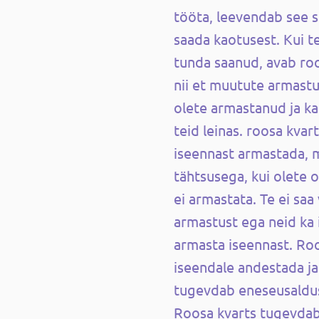
tööta, leevendab see si
saada kaotusest. Kui t
tunda saanud, avab roo
nii et muutute armastu
olete armastanud ja k
teid leinas. roosa kvar
iseennast armastada, m
tähtsusega, kui olete 
ei armastata. Te ei saa
armastust ega neid ka i
armasta iseennast. Roos
iseendale andestada j
tugevdab eneseusaldus
Roosa kvarts tugevdab