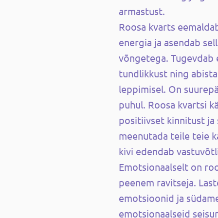
armastust.
Roosa kvarts eemaldab
energia ja asendab sel
võngetega. Tugevdab 
tundlikkust ning abist
leppimisel. On suurepär
puhul. Roosa kvartsi 
positiivset kinnitust ja 
meenutada teile teie k
kivi edendab vastuvõtlik
Emotsionaalselt on roo
peenem ravitseja. Las
emotsioonid ja südam
emotsionaalseid seisu