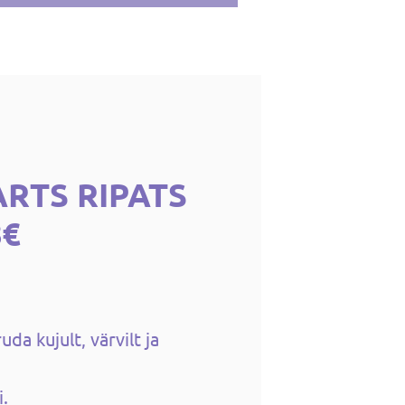
RTS RIPATS
8€
da kujult, värvilt ja
i.