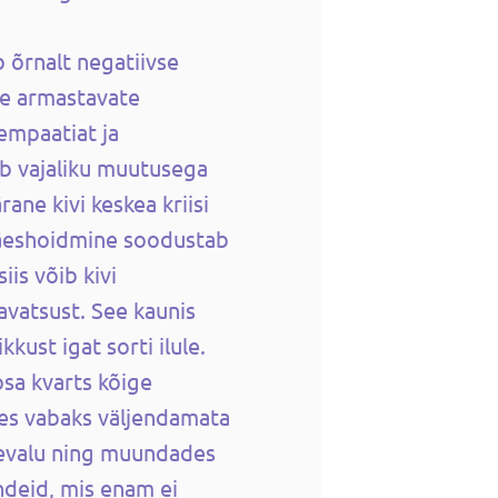
 õrnalt negatiivse
le armastavate
empaatiat ja
ab vajaliku muutusega
ane kivi keskea kriisi
käeshoidmine soodustab
siis võib kivi
avatsust. See kaunis
kust igat sorti ilule.
sa kvarts kõige
tes vabaks väljendamata
evalu ning muundades
ndeid, mis enam ei