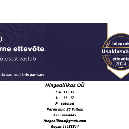
Hingeallikas OÜ
E-R 11 - 19
L 11 - 17
P suletud
Pärnu mnt. 25 Tallinn
+372 6604449
Hingeallikas@gmail.com
Reg.nr.11158514