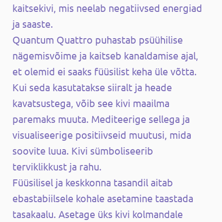
kaitsekivi, mis neelab negatiivsed energiad
ja saaste.
Quantum Quattro puhastab psüühilise
nägemisvõime ja kaitseb kanaldamise ajal,
et olemid ei saaks füüsilist keha üle võtta.
Kui seda kasutatakse siiralt ja heade
kavatsustega, võib see kivi maailma
paremaks muuta. Mediteerige sellega ja
visualiseerige positiivseid muutusi, mida
soovite luua. Kivi sümboliseerib
terviklikkust ja rahu.
Füüsilisel ja keskkonna tasandil aitab
ebastabiilsele kohale asetamine taastada
tasakaalu. Asetage üks kivi kolmandale