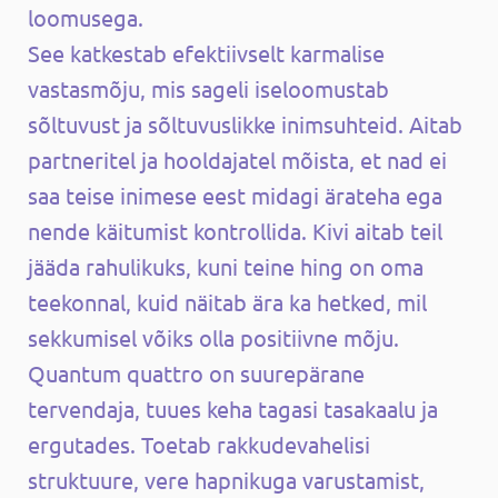
loomusega.
See katkestab efektiivselt karmalise
vastasmõju, mis sageli iseloomustab
sõltuvust ja sõltuvuslikke inimsuhteid. Aitab
partneritel ja hooldajatel mõista, et nad ei
saa teise inimese eest midagi ärateha ega
nende käitumist kontrollida. Kivi aitab teil
jääda rahulikuks, kuni teine hing on oma
teekonnal, kuid näitab ära ka hetked, mil
sekkumisel võiks olla positiivne mõju.
Quantum quattro on suurepärane
tervendaja, tuues keha tagasi tasakaalu ja
ergutades. Toetab rakkudevahelisi
struktuure, vere hapnikuga varustamist,