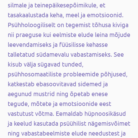
silmale ja teinepäikesepõimikule, et
tasakaalustada keha, meel ja emotsioonid.
Psühholoogiliselt on tegemist tõhusa kiviga
nii praeguse kui eelmiste elude leina mõjude
leevendamiseks ja füüsilisse kehasse
talletatud südamevalu vabastamiseks. See
kisub välja sügavad tunded,
psühhosomaatiliste probleemide põhjused,
katkestab ebasoovitavad sidemed ja
aegunud mustrid ning õpetab enese
tegude, mõtete ja emotsioonide eest
vastutust võtma. Eemaldab hüpnoosikäsud
ja keelud kasutada psüühilist nägemisvõimet
ning vabastabeelmiste elude needustest ja