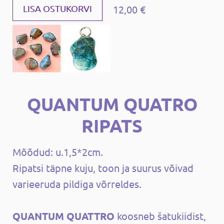
12,00 €
LISA OSTUKORVI
QUANTUM QUATRO
RIPATS
Mõõdud: u.1,5*2cm.
Ripatsi täpne kuju, toon ja suurus võivad
varieeruda pildiga võrreldes.
QUANTUM QUATTRO
koosneb šatukiidist,