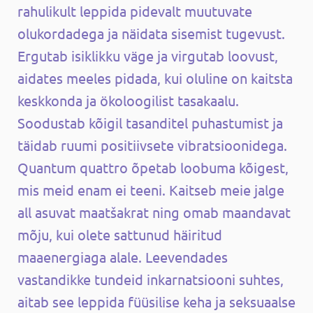
rahulikult leppida pidevalt muutuvate
olukordadega ja näidata sisemist tugevust.
Ergutab isiklikku väge ja virgutab loovust,
aidates meeles pidada, kui oluline on kaitsta
keskkonda ja ökoloogilist tasakaalu.
Soodustab kõigil tasanditel puhastumist ja
täidab ruumi positiivsete vibratsioonidega.
Quantum quattro õpetab loobuma kõigest,
mis meid enam ei teeni. Kaitseb meie jalge
all asuvat maatšakrat ning omab maandavat
mõju, kui olete sattunud häiritud
maaenergiaga alale. Leevendades
vastandikke tundeid inkarnatsiooni suhtes,
aitab see leppida füüsilise keha ja seksuaalse