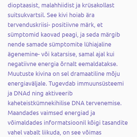
dioptaasist, malahhiidist ja krüsakollast
suitsukvartsil. See kivi hoiab ära
tervenduskriisi- positiivne märk, et
sümptomid kaovad peagi, ja seda märgib
nende samade sümptomite lühiajaline
ägenemine- või katarsise, samal ajal kui
negatiivne energia õrnalt eemaldatakse.
Muutuste kivina on sel dramaatiline mõju
energiaväljale. Tugevdab immuunsüsteemi
ja DNAd ning aktiveerib
kaheteistkümnekihilise DNA tervenemise.
Maandades vaimsed energiad ja
võimaldades informatsioonil kõigi tasandite
vahel vabalt liikuda, on see võimas