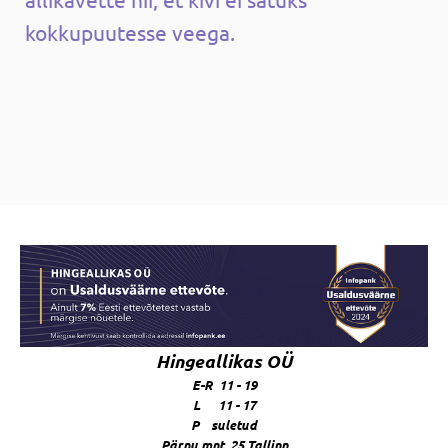
kokkupuutesse veega.
Hingeallikas OÜ
E-R 11 - 19
L 11 - 17
P suletud
Pärnu mnt. 25 Tallinn