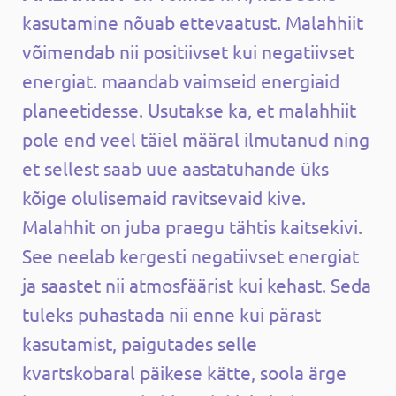
kasutamine nõuab ettevaatust.
Malahhiit
võimendab nii positiivset kui negatiivset
energiat. maandab vaimseid energiaid
planeetidesse. Usutakse ka, et malahhiit
pole end veel täiel määral ilmutanud ning
et sellest saab uue aastatuhande üks
kõige olulisemaid ravitsevaid kive.
Malahhit on juba praegu tähtis kaitsekivi.
See neelab kergesti negatiivset energiat
ja saastet nii atmosfäärist kui kehast. Seda
tuleks puhastada nii enne kui pärast
kasutamist, paigutades selle
kvartskobaral päikese kätte, soola ärge