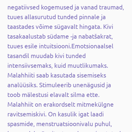
negatiivsed kogemused ja vanad traumad,
tuues allasurutud tunded pinnale ja
taastades võime sügavalt hingata. Kivi
tasakaalustab südame -ja nabatšakrat,
tuues esile intuitsiooni.Emotsionaalsel
tasandil muudab kivi tunded
intensiivsemaks, kuid muutlikumaks.
Malahhiiti saab kasutada sisemiseks
analüüsiks. Stimuleerib unenägusid ja
toob mälestusi elavalt silma ette.
Malahhiit on erakordselt mitmekülgne
ravitsemiskivi. On kasulik igat laadi
spasmide, menstruatsioonivalu puhul,