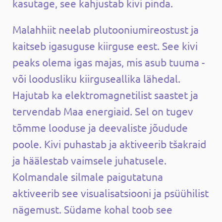
kasutage, see kahjustab kivi pinda.
Malahhiit neelab plutooniumireostust ja
kaitseb igasuguse kiirguse eest. See kivi
peaks olema igas majas, mis asub tuuma -
või loodusliku kiirguseallika lähedal.
Hajutab ka elektromagnetilist saastet ja
tervendab Maa energiaid. Sel on tugev
tõmme looduse ja deevaliste jõudude
poole. Kivi puhastab ja aktiveerib tšakraid
ja häälestab vaimsele juhatusele.
Kolmandale silmale paigutatuna
aktiveerib see visualisatsiooni ja psüühilist
nägemust. Südame kohal toob see