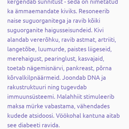
kergendab sünnitust - seda on nimetatud
ka ämmaemandate kiviks. Resoneerib
naise suguorganitega ja ravib kõiki
suguorganite haigusseisundeid. Kivi
alandab vererõhku, ravib astmat, artriiti,
langetõbe, luumurde, paistes liigeseid,
merehaigust, pearinglust, kasvajaid,
toetab nägemisnärvi, pankreast, põrna
kõrvalkilpnäärmeid. Joondab DNA ja
rakustruktuuri ning tugevdab
immuunsüsteemi. Malahhiit stimuleerib
maksa mürke vabastama, vähendades
kudede atsidoosi. Vöökohal kantuna aitab
see diabeeti ravida.