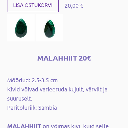
20,00 €
LISA OSTUKORVI
MALAHHIIT 20€
Mõõdud: 2.5-3.5 cm
Kivid võivad varieeruda kujult, värvilt ja
suuruselt.
Päritoluriik: Sambia
MALAHHIIT
on võimas kivi, kuid selle