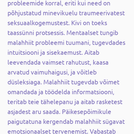
probleemide korral, eriti kui need on
põhjustatud minevikuelu traumeerivatest
seksuaalkogemustest. Kivi on toeks
taassünni protsessis. Mentaalset tungib
malahhiit probleemi tuumani, tugevdades
intuitsiooni ja sisekaemust. Aitab
leevendada vaimset rahutust, kaasa
arvatud vaimuhaigusi, ja võitleb
düsleksiaga. Malahhiit tugevdab võimet
omandada ja töödelda informatsiooni,
teritab teie tähelepanu ja aitab rasketest
asjadest aru saada. Päikesepõimikule
paigutatuna kergendab malahhiit sügavat
emotsionaalset tervenemist. Vabastab