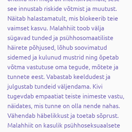
see innustab riskide võtmist ja muutust.
Näitab halastamatult, mis blokeerib teie
vaimset kasvu. Malahhiit toob välja
sügavad tunded ja psühhosomaatiliste
häirete põhjused, lõhub soovimatud
sidemed ja kulunud mustrid ning õpetab
võtma vastutuse oma tegude, mõtete ja
tunnete eest. Vabastab keeldudest ja
julgustab tundeid väljendama. Kivi
tugevdab empaatiat teiste inimeste vastu,
näidates, mis tunne on olla nende nahas.
Vähendab häbelikkust ja toetab sõprust.
Malahhiit on kasulik psühhoseksuaalsete