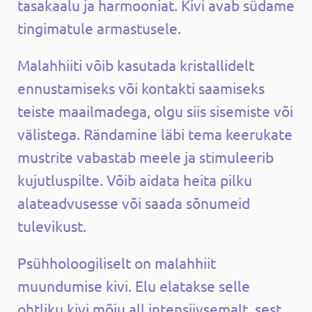
tasakaalu ja harmooniat. Kivi avab südame
tingimatule armastusele.
Malahhiiti võib kasutada kristallidelt
ennustamiseks või kontakti saamiseks
teiste maailmadega, olgu siis sisemiste või
välistega. Rändamine läbi tema keerukate
mustrite vabastab meele ja stimuleerib
kujutluspilte. Võib aidata heita pilku
alateadvusesse või saada sõnumeid
tulevikust.
Psühholoogiliselt on malahhiit
muundumise kivi. Elu elatakse selle
ohtliku kivi mõju all intensiivsemalt, sest