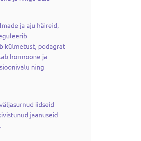
ilmade ja aju häireid,
reguleerib
eb külmetust, podagrat
stab hormoone ja
ioonivalu ning
äljasurnud iidseid
ivistunud jäänuseid
.