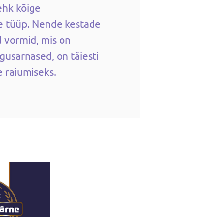
ehk kõige
de tüüp. Nende kestade
d vormid, mis on
gusarnased, on täiesti
e raiumiseks.