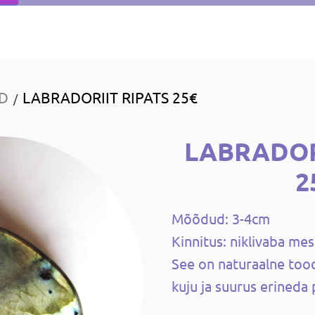
ID
LABRADORIIT RIPATS 25€
/
LABRADOR
2
Mõõdud: 3-4cm
Kinnitus: niklivaba me
See on naturaalne tood
kuju ja suurus erineda p