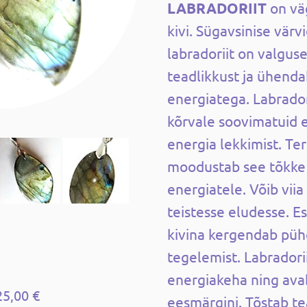
LABRADORIIT
on vä
kivi. Sügavsinise vär
labradoriit on valgus
teadlikkust ja ühenda
energiatega. Labrador
kõrvale soovimatuid e
energia lekkimist. Ter
moodustab see tõkke 
energiatele. Võib viia
teistesse eludesse. E
kivina kergendab pü
tegelemist. Labradorii
energiakeha ning ava
25,00 €
eesmärgini. Tõstab t