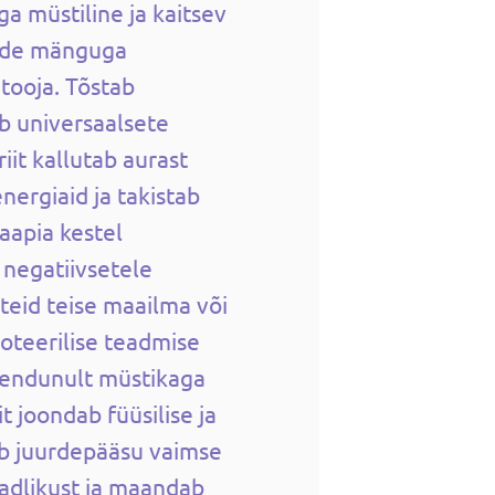
ga müstiline ja kaitsev
vide mänguga
etooja. Tõstab
b universaalsete
iit kallutab aurast
nergiaid ja takistab
aapia kestel
negatiivsetele
 teid teise maailma või
soteerilise teadmise
hendunult müstikaga
t joondab füüsilise ja
b juurdepääsu vaimse
eadlikust ja maandab