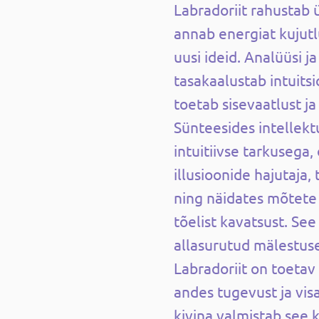
Labradoriit rahustab ü
annab energiat kujutl
uusi ideid. Analüüsi ja
tasakaalustab intuitsi
toetab sisevaatlust j
Sünteesides intellek
intuitiivse tarkusega,
illusioonide hajutaja,
ning näidates mõtete 
tõelist kavatsust. See
allasurutud mälestus
Labradoriit on toetav
andes tugevust ja vi
kivina valmistab see 