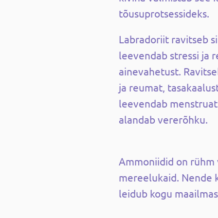
tõusuprotsessideks.
Labradoriit ravitseb s
leevendab stressi ja 
ainevahetust. Ravits
ja reumat, tasakaalu
leevendab menstruats
alandab vererõhku.
Ammoniidid on rühm v
mereelukaid. Nende k
leidub kogu maailmas