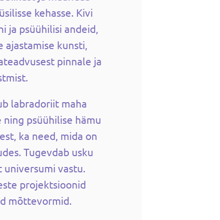
silisse kehasse. Kivi
i ja psüühilisi andeid,
e ajastamise kunsti,
ateadvusest pinnale ja
tmist.
ub labradoriit maha
e ning psüühilise hämu
est, ka need, mida on
udes. Tugevdab usku
t universumi vastu.
este projektsioonid
ud mõttevormid.