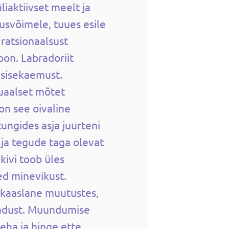
liaktiivset meelt ja
usvõimele, tuues esile
 ratsionaalsust
oon. Labradoriit
a sisekaemust.
tuaalset mõtet
 on see oivaline
 tungides asja juurteni
ja tegude taga olevat
 kivi toob üles
ed minevikust.
 kaaslane muutustes,
sadust. Muundumise
keha ja hinge ette