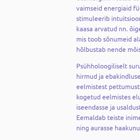
vaimseid energiaid füü
stimuleerib intuitsioon
kaasa arvatud nn. õig
mis toob sõnumeid al
hõlbustab nende mõis
Psühholoogiliselt sur
hirmud ja ebakindlus
eelmistest pettumust
kogetud eelmistes el
iseendasse ja usaldus
Eemaldab teiste inim
ning aurasse haakun