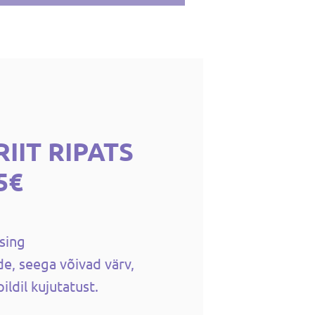
IIT RIPATS
5€
ssing
e, seega võivad värv,
ildil kujutatust.