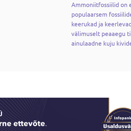
Ammoniitfossiilid on 
populaarsem fossiili
keerukad ja keerleva
välimuselt peaaegu ti
ainulaadne kuju kivid