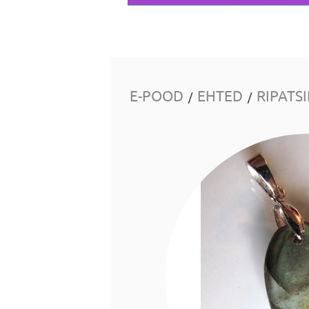
E-POOD
EHTED
RIPATS
/
/