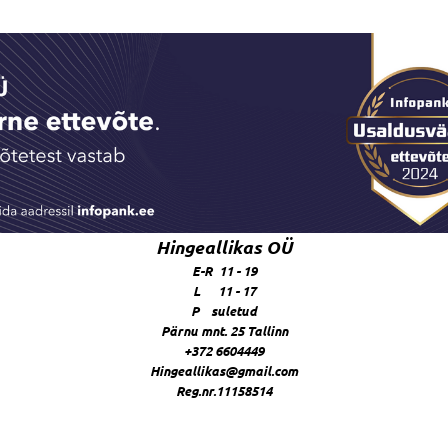
Hingeallikas OÜ
E-R 11 - 19
L 11 - 17
P suletud
Pärnu mnt. 25 Tallinn
+372 6604449
Hingeallikas@gmail.com
Reg.nr.11158514