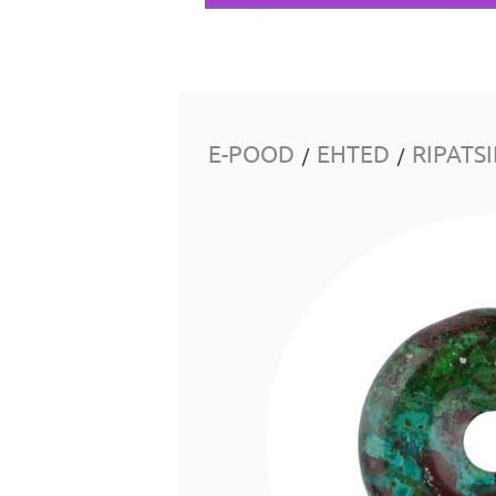
E-POOD
EHTED
RIPATS
/
/