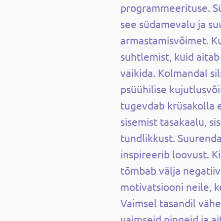
programmeerituse. S
see südamevalu ja s
armastamisvõimet. K
suhtlemist, kuid aitab 
vaikida. Kolmandal si
psüühilise kujutlusvõ
tugevdab krüsakolla 
sisemist tasakaalu, s
tundlikkust. Suurendab
inspireerib loovust. K
tõmbab välja negatiiv
motivatsiooni neile, 
Vaimsel tasandil väh
vaimseid pingeid ja ait