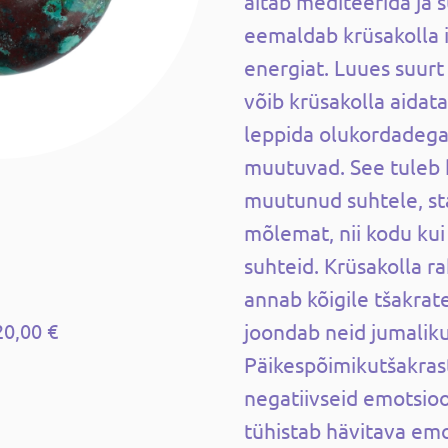
aitab mediteerida ja 
eemaldab krüsakolla ig
energiat. Luues suurt
võib krüsakolla aidat
leppida olukordadega,
muutuvad. See tuleb 
muutunud suhtele, sta
mõlemat, nii kodu kui
suhteid. Krüsakolla r
annab kõigile tšakrat
20,00 €
joondab neid jumalik
Päikespõimikutšakras
negatiivseid emotsioo
tühistab hävitava em