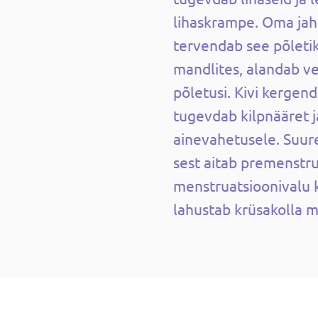
lihaskrampe. Oma jah
tervendab see põletikk
mandlites, alandab v
põletusi. Kivi kergend
tugevdab kilpnääret j
ainevahetusele. Suure
sest aitab premenstr
menstruatsioonivalu k
lahustab krüsakolla 