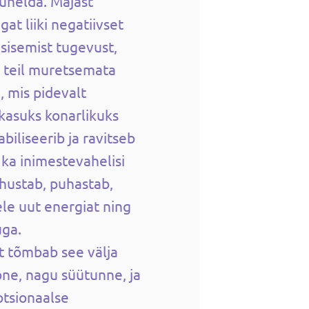
suhelda. Majast
at liiki negatiivset
 sisemist tugevust,
a teil muretsemata
 mis pidevalt
kasuks konarlikuks
biliseerib ja ravitseb
 ka inimestevahelisi
ahustab, puhastab,
ele uut energiat ning
uga.
t tõmbab see välja
ne, nagu süütunne, ja
otsionaalse