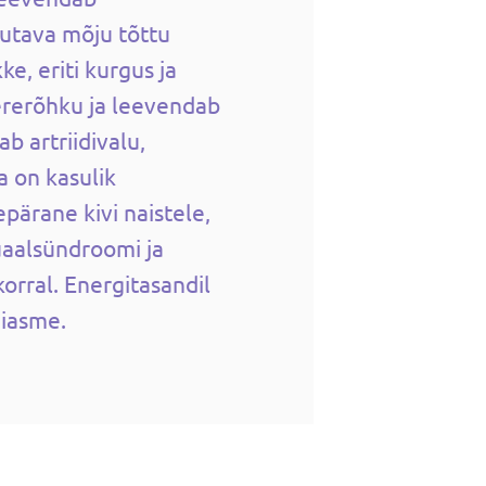
utava mõju tõttu
e, eriti kurgus ja
ererõhku ja leevendab
ab artriidivalu,
a on kasulik
pärane kivi naistele,
uaalsündroomi ja
orral. Energitasandil
miasme.