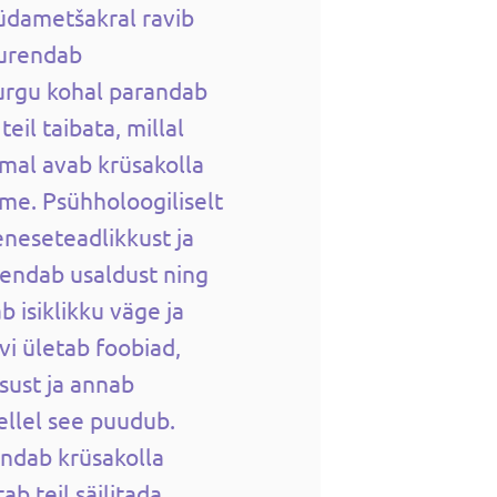
üdametšakral ravib
uurendab
urgu kohal parandab
teil taibata, millal
lmal avab krüsakolla
ime. Psühholoogiliselt
eneseteadlikkust ja
isendab usaldust ning
 isiklikku väge ja
ivi ületab foobiad,
sust ja annab
kellel see puudub.
endab krüsakolla
ab teil säilitada