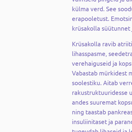
külma verd. See soodu
erapooletust. Emotsi
krüsakolla süütunnet 
Krüsakolla ravib atriit
lihasspasme, seedetra
verehaiguseid ja kop
Vabastab mürkidest m
soolestiku. Aitab ver
rakustruktuuridesse u
andes suuremat kopsu
ning taastab pankreas
insuliinitaset ja para
tugevdab lihaseid ja