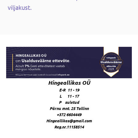
viljakust.
Hingeallikas OÜ
E-R 11 - 19
L 11 - 17
P suletud
Pärnu mnt. 25 Tallinn
+372 6604449
Hingeallikas@gmail.com
Reg.nr.11158514