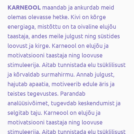
KARNEOOL
maandab ja ankurdab meid
olemas olevasse hetke. Kivi on kõrge
energiaga, mistõttu on ta oivaline elujõu
taastaja, andes meile julgust ning süstides
loovust ja kirge. Karneool on elujõu ja
motivatsiooni taastaja ning loovuse
stimuleerija. Aitab tunnistada elu tsüklilisust
ja kõrvaldab surmahirmu. Annab julgust,
hajutab apaatia, motiveerib edule äris ja
teistes tegevustes. Parandab
analüüsivõimet, tugevdab keskendumist ja
selgitab taju. Karneool on elujõu ja
motivatsiooni taastaja ning loovuse
stimuleerija. Aitab tunnistada elu tsüklilisust