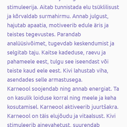
stimuleerija. Aitab tunnistada elu tsüklilisust
ja kõrvaldab surmahirmu. Annab julgust,
hajutab apaatia, motiveerib edule äris ja
teistes tegevustes. Parandab
analüüsivõimet, tugevdab keskendumist ja
selgitab taju. Kaitse kadeduse, raevu ja
pahameele eest, tulgu see iseendast või
teiste kaud eele eest. Kivi lahustab viha,
asendades selle armastusega.
Karneool soojendab ning annab energiat. Ta
on kasulik loiduse korral ning meele ja keha
kosutamisel. Karneool aktiveerib juurtšakra.
Karneool on täis elujõudu ja vitaalsust. Kivi
stimuleerib ainevahetust, suurendab