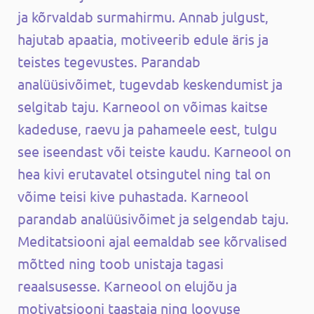
ja kõrvaldab surmahirmu. Annab julgust,
hajutab apaatia, motiveerib edule äris ja
teistes tegevustes. Parandab
analüüsivõimet, tugevdab keskendumist ja
selgitab taju. Karneool on võimas kaitse
kadeduse, raevu ja pahameele eest, tulgu
see iseendast või teiste kaudu. Karneool on
hea kivi erutavatel otsingutel ning tal on
võime teisi kive puhastada. Karneool
parandab analüüsivõimet ja selgendab taju.
Meditatsiooni ajal eemaldab see kõrvalised
mõtted ning toob unistaja tagasi
reaalsusesse. Karneool on elujõu ja
motivatsiooni taastaja ning loovuse