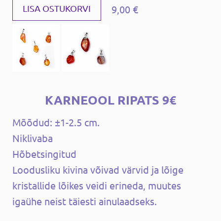
9,00 €
LISA OSTUKORVI
KARNEOOL RIPATS 9€
Mõõdud: ±1-2.5 cm.
Niklivaba
Hõbetsingitud
Loodusliku kivina võivad värvid ja lõige
kristallide lõikes veidi erineda, muutes
igaühe neist täiesti ainulaadseks.