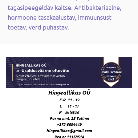
tagasipeegeldav kaitse. Antibakteriaalne,
hormoone tasakaalustav, immuunsust
toetav, verd puhastav.
Hingeallikas OÜ
E-R 11 - 19
L 11 - 17
P suletud
Pärnu mnt. 25 Tallinn
+372 6604449
Hingeallikas@gmail.com
Reg.nr.11158514