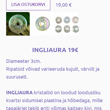
19,00 €
LISA OSTUKORVI
INGLIAURA 19€
Diameeter 3cm.
Ripatsid võivad varieeruda kujult, värvilt ja
suuruselt.
INGLIAURA
kristallid on loodud loodusliku
kvartsi sidumisel plaatina ja hõbedaga, mille
tagajärjel tekib eriti võimas kaitsev kivi, mis