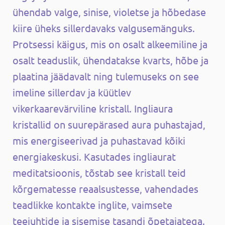
ühendab valge, sinise, violetse ja hõbedase
kiire üheks sillerdavaks valgusemänguks.
Protsessi käigus, mis on osalt alkeemiline ja
osalt teaduslik, ühendatakse kvarts, hõbe ja
plaatina jäädavalt ning tulemuseks on see
imeline sillerdav ja küütlev
vikerkaarevärviline kristall. Ingliaura
kristallid on suurepärased aura puhastajad,
mis energiseerivad ja puhastavad kõiki
energiakeskusi. Kasutades ingliaurat
meditatsioonis, tõstab see kristall teid
kõrgematesse reaalsustesse, vahendades
teadlikke kontakte inglite, vaimsete
teejuhtide ja sisemise tasandi õpetajatega.