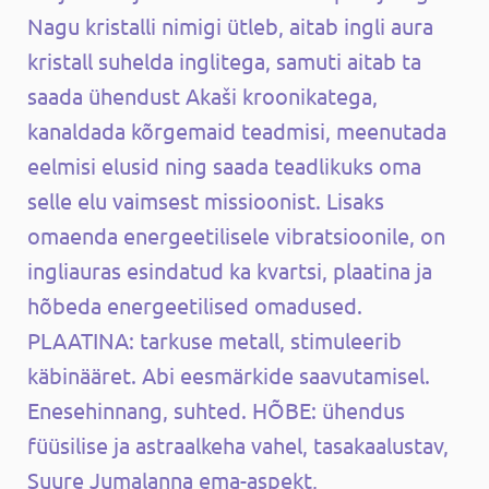
Nagu kristalli nimigi ütleb, aitab ingli aura
kristall suhelda inglitega, samuti aitab ta
saada ühendust Akaši kroonikatega,
kanaldada kõrgemaid teadmisi, meenutada
eelmisi elusid ning saada teadlikuks oma
selle elu vaimsest missioonist. Lisaks
omaenda energeetilisele vibratsioonile, on
ingliauras esindatud ka kvartsi, plaatina ja
hõbeda energeetilised omadused.
PLAATINA: tarkuse metall, stimuleerib
käbinääret. Abi eesmärkide saavutamisel.
Enesehinnang, suhted. HÕBE: ühendus
füüsilise ja astraalkeha vahel, tasakaalustav,
Suure Jumalanna ema-aspekt,