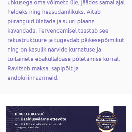
uhkusega oma võimete üle, jäädes samal ajal
heldeks ning heasüdamlikuks. Aitab
piiranguid ületada ja suuri plaane
kavandada. Tervendamisel taastab see
rakustruktuure ja tugevdab päikesepõimikut
ning on kasulik närvide kurnatuse ja
toitainete ebaküllaldase põletamise korral.
Ravitseb maksa, sapipõit ja
endokriinnäärmeid.