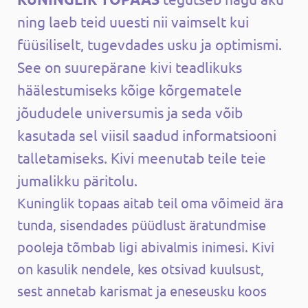
ning laeb teid uuesti nii vaimselt kui
füüsiliselt, tugevdades usku ja optimismi.
See on suurepärane kivi teadlikuks
häälestumiseks kõige kõrgematele
jõududele universumis ja seda võib
kasutada sel viisil saadud informatsiooni
talletamiseks. Kivi meenutab teile teie
jumalikku päritolu.
Kuninglik topaas aitab teil oma võimeid ära
tunda, sisendades püüdlust äratundmise
pooleja tõmbab ligi abivalmis inimesi. Kivi
on kasulik nendele, kes otsivad kuulsust,
sest annetab karismat ja eneseusku koos