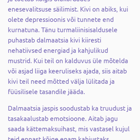
enesevalitsuse säilimist. Kivi on abiks, kui
olete depressioonis või tunnete end
kurnatuna. Tänu turmaliinisisaldusele
puhastab dalmaatsia kivi kiiresti
nehatiivsed energiad ja kahjulikud
mustrid. Kui teil on kalduvus üle mõtelda
või asjad liiga keeruliseks ajada, siis aitab
kivi teil need mõtted välja lülitada ja
füüsilisele tasandile jääda.
Dalmaatsia jaspis soodustab ka truudust ja
tasakaalustab emotsioone. Aitab jagu
saada kättemaksuihast, mis vastasel kujul
teid ennast kõige enam kahjustaks.