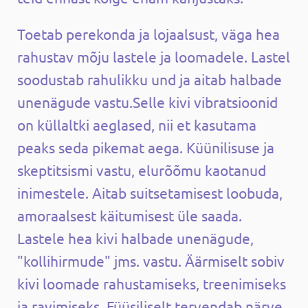
Toetab perekonda ja lojaalsust, väga hea
rahustav mõju lastele ja loomadele. Lastel
soodustab rahulikku und ja aitab halbade
unenägude vastu.Selle kivi vibratsioonid
on küllaltki aeglased, nii et kasutama
peaks seda pikemat aega. Küünilisuse ja
skeptitsismi vastu, elurõõmu kaotanud
inimestele. Aitab suitsetamisest loobuda,
amoraalsest käitumisest üle saada.
Lastele hea kivi halbade unenägude,
"kollihirmude" jms. vastu. Äärmiselt sobiv
kivi loomade rahustamiseks, treenimiseks
ja ravimiseks. Füüsiliselt tervendab närve,