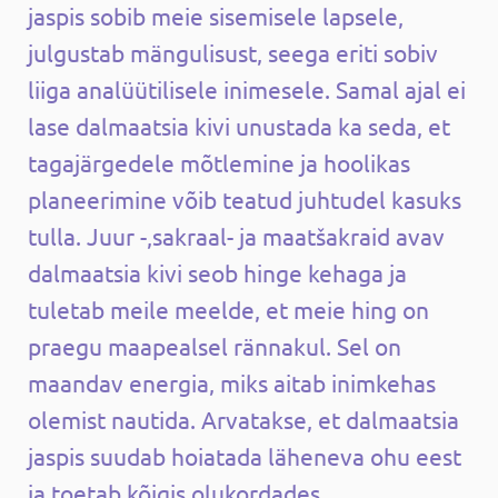
jaspis sobib meie sisemisele lapsele,
julgustab mängulisust, seega eriti sobiv
liiga analüütilisele inimesele. Samal ajal ei
lase dalmaatsia kivi unustada ka seda, et
tagajärgedele mõtlemine ja hoolikas
planeerimine võib teatud juhtudel kasuks
tulla.
Juur -,sakraal- ja maatšakraid avav
dalmaatsia kivi seob hinge kehaga ja
tuletab meile meelde, et meie hing on
praegu maapealsel rännakul. Sel on
maandav energia, miks aitab inimkehas
olemist nautida. Arvatakse, et dalmaatsia
jaspis suudab hoiatada läheneva ohu eest
ja toetab kõigis olukordades