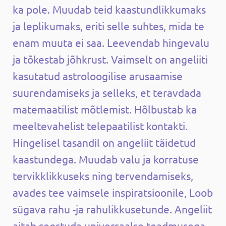
ka pole. Muudab teid kaastundlikkumaks
ja leplikumaks, eriti selle suhtes, mida te
enam muuta ei saa. Leevendab hingevalu
ja tõkestab jõhkrust. Vaimselt on angeliiti
kasutatud astroloogilise arusaamise
suurendamiseks ja selleks, et teravdada
matemaatilist mõtlemist. Hõlbustab ka
meeltevahelist telepaatilist kontakti.
Hingelisel tasandil on angeliit täidetud
kaastundega. Muudab valu ja korratuse
tervikklikkuseks ning tervendamiseks,
avades tee vaimsele inspiratsioonile, Loob
sügava rahu -ja rahulikkusetunde. Angeliit
aitab seostuda universaalse teadmusega