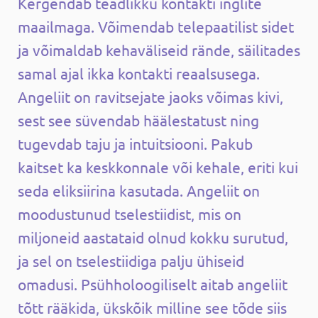
Kergendab teadlikku kontakti inglite
maailmaga. Võimendab telepaatilist sidet
ja võimaldab kehaväliseid rände, säilitades
samal ajal ikka kontakti reaalsusega.
Angeliit on ravitsejate jaoks võimas kivi,
sest see süvendab häälestatust ning
tugevdab taju ja intuitsiooni. Pakub
kaitset ka keskkonnale või kehale, eriti kui
seda eliksiirina kasutada. Angeliit on
moodustunud tselestiidist, mis on
miljoneid aastataid olnud kokku surutud,
ja sel on tselestiidiga palju ühiseid
omadusi. Psühholoogiliselt aitab angeliit
tõtt rääkida, ükskõik milline see tõde siis