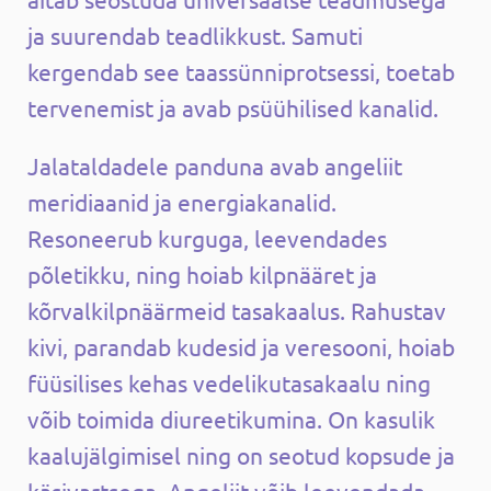
ja suurendab teadlikkust. Samuti
kergendab see taassünniprotsessi, toetab
tervenemist ja avab psüühilised kanalid.
Jalataldadele panduna avab angeliit
meridiaanid ja energiakanalid.
Resoneerub kurguga, leevendades
põletikku, ning hoiab kilpnääret ja
kõrvalkilpnäärmeid tasakaalus. Rahustav
kivi, parandab kudesid ja veresooni, hoiab
füüsilises kehas vedelikutasakaalu ning
võib toimida diureetikumina. On kasulik
kaalujälgimisel ning on seotud kopsude ja
käsivartsega. Angeliit võib leevendada