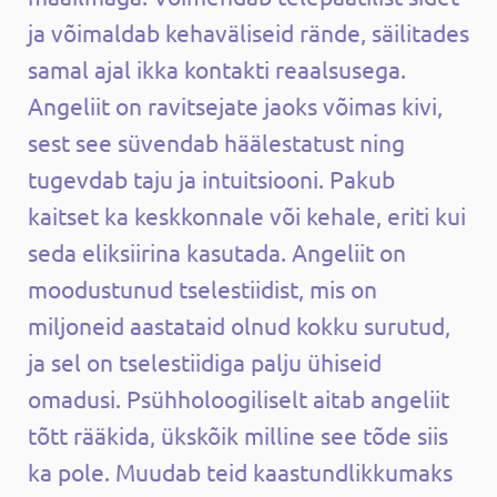
ja võimaldab kehaväliseid rände, säilitades
samal ajal ikka kontakti reaalsusega.
Angeliit on ravitsejate jaoks võimas kivi,
sest see süvendab häälestatust ning
tugevdab taju ja intuitsiooni. Pakub
kaitset ka keskkonnale või kehale, eriti kui
seda eliksiirina kasutada. Angeliit on
moodustunud tselestiidist, mis on
miljoneid aastataid olnud kokku surutud,
ja sel on tselestiidiga palju ühiseid
omadusi. Psühholoogiliselt aitab angeliit
tõtt rääkida, ükskõik milline see tõde siis
ka pole. Muudab teid kaastundlikkumaks