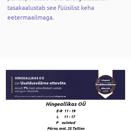
tasakaalustab see füüsilist keha
eetermaailmaga.
Hingeallikas OÜ
E-R 11 - 19
L 11 - 17
P suletud
Pärnu mnt. 25 Tallinn