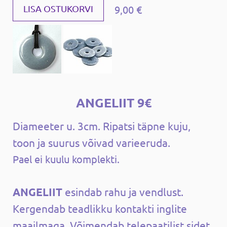
9,00 €
LISA OSTUKORVI
ANGELIIT 9€
Diameeter u. 3cm. Ripatsi täpne kuju,
toon ja suurus võivad varieeruda.
Pael ei kuulu komplekti.
ANGELIIT
esindab rahu ja vendlust.
Kergendab teadlikku kontakti inglite
maailmaga. Võimendab telepaatilist sidet