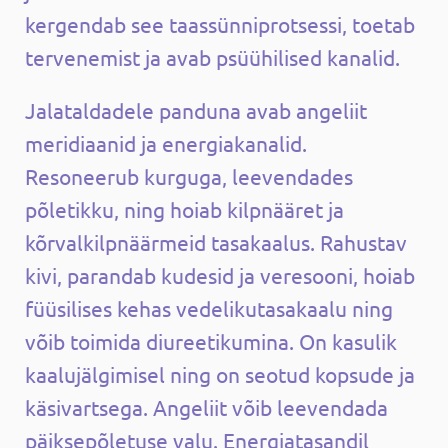
kergendab see taassünniprotsessi, toetab
tervenemist ja avab psüühilised kanalid.
Jalataldadele panduna avab angeliit
meridiaanid ja energiakanalid.
Resoneerub kurguga, leevendades
põletikku, ning hoiab kilpnääret ja
kõrvalkilpnäärmeid tasakaalus. Rahustav
kivi, parandab kudesid ja veresooni, hoiab
füüsilises kehas vedelikutasakaalu ning
võib toimida diureetikumina. On kasulik
kaalujälgimisel ning on seotud kopsude ja
käsivartsega. Angeliit võib leevendada
päiksepõletuse valu. Energiatasandil