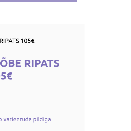
RIPATS 105€
HÕBE RIPATS
05€
b varieeruda pildiga