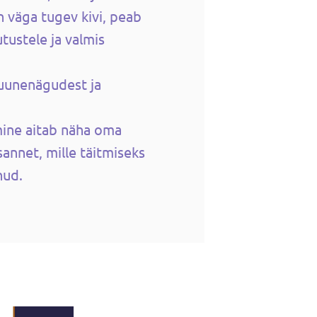
n väga tugev kivi, peab
tustele ja valmis
muunenägudest ja
mine aitab näha oma
esannet, mille täitmiseks
nud.