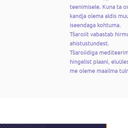
teenimisele. Kuna ta o
kandja olema aldis muu
iseendaga kohtuma.
Tšaroiit vabastab hir
ahistustundest.
Tšaroiidiga mediteeri
hingelist plaani, eluül
me oleme maailma tul