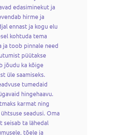
avad edasiminekut ja
evendab hirme ja
jal ennast ja kogu elu
mesel kohtuda tema
 ja toob pinnale need
uutumist püütakse
ab jõudu ka kõige
t üle saamiseks.
ateadvuse tumedaid
sügavaid hingehaavu.
tmaks karmat ning
 ühtsuse seadusi. Oma
 seisab ta lähedal
umusele, tõele ja