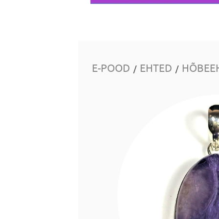
E-POOD
EHTED
HÕBEE
/
/