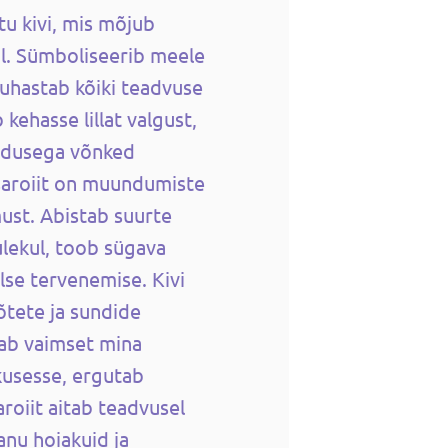
tu kivi, mis mõjub
il. Sümboliseerib meele
puhastab kõiki teadvuse
 kehasse lillat valgust,
edusega võnked
 Tšaroiit on muundumiste
must. Abistab suurte
lekul, toob sügava
lse tervenemise. Kivi
õtete ja sundide
ab vaimset mina
kusesse, ergutab
roiit aitab teadvusel
anu hoiakuid ja