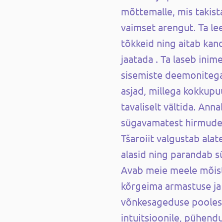
mõttemalle, mis takist
vaimset arengut. Ta le
tõkkeid ning aitab kand
jaatada . Ta laseb ini
sisemiste deemonitega
asjad, millega kokkup
tavaliselt vältida. Ann
sügavamatest hirmudes
Tšaroiit valgustab al
alasid ning parandab 
Avab meie meele mõis
kõrgeima armastuse ja
võnkesageduse poolest
intuitsioonile, pühend