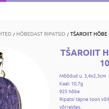
HTED
HÕBEDAST RIPATSID
TŠAROIIT HÕBE 
/
/
TŠAROIIT 
1
Mõõdud u. 3,4x2,3cm
Kaal: 10,7g
925 hõbe
Ripatsi täpne toon või
võrreldes.