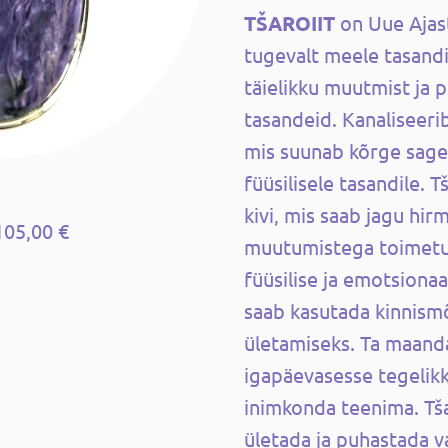
TŠAROIIT
on Uue Ajas
tugevalt meele tasand
täielikku muutmist ja 
tasandeid. Kanaliseerib
mis suunab kõrge sag
füüsilisele tasandile.
kivi, mis saab jagu hir
105,00 €
muutumistega toimetu
füüsilise ja emotsionaa
saab kasutada kinnism
ületamiseks. Ta maand
igapäevasesse tegelik
inimkonda teenima. Tša
ületada ja puhastada v