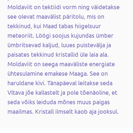
Moldaviit on tektiidi vorm ning väidetakse
see olevat maavälist päritolu, mis on
tekkinud, kui Maad tabas hiigelsuur
meteoriit. Löögi soojus kujundas ümber
ümbritsevad kaljud, luues puistevälja ja
paisates tekkinud kristallid üle laia ala.
Moldaviit on seega maaväliste energiate
ühtesulamine emakese Maaga. See on
haruldane kivi. Tänapäeval leitakse seda
Vltava jõe kallastelt ja pole tõenäoline, et
seda võiks leiduda mõnes muus paigas
maailmas. Kristall ilmselt kaob aja jooksul.