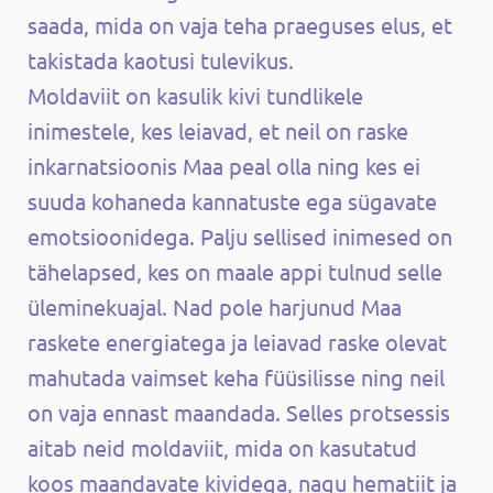
saada, mida on vaja teha praeguses elus, et
takistada kaotusi tulevikus.
Moldaviit on kasulik kivi tundlikele
inimestele, kes leiavad, et neil on raske
inkarnatsioonis Maa peal olla ning kes ei
suuda kohaneda kannatuste ega sügavate
emotsioonidega. Palju sellised inimesed on
tähelapsed, kes on maale appi tulnud selle
üleminekuajal. Nad pole harjunud Maa
raskete energiatega ja leiavad raske olevat
mahutada vaimset keha füüsilisse ning neil
on vaja ennast maandada. Selles protsessis
aitab neid moldaviit, mida on kasutatud
koos maandavate kividega, nagu hematiit ja