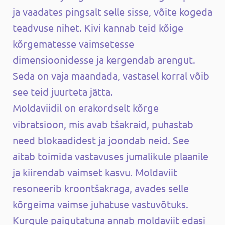
ja vaadates pingsalt selle sisse, võite kogeda
teadvuse nihet. Kivi kannab teid kõige
kõrgematesse vaimsetesse
dimensioonidesse ja kergendab arengut.
Seda on vaja maandada, vastasel korral võib
see teid juurteta jätta.
Moldaviidil on erakordselt kõrge
vibratsioon, mis avab tšakraid, puhastab
need blokaadidest ja joondab neid. See
aitab toimida vastavuses jumalikule plaanile
ja kiirendab vaimset kasvu. Moldaviit
resoneerib kroontšakraga, avades selle
kõrgeima vaimse juhatuse vastuvõtuks.
Kurgule paigutatuna annab moldaviit edasi