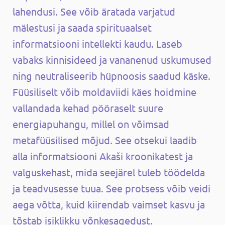
lahendusi. See võib äratada varjatud
mälestusi ja saada spirituaalset
informatsiooni intellekti kaudu. Laseb
vabaks kinnisideed ja vananenud uskumused
ning neutraliseerib hüpnoosis saadud käske.
Füüsiliselt võib moldaviidi käes hoidmine
vallandada kehad pööraselt suure
energiapuhangu, millel on võimsad
metafüüsilised mõjud. See otsekui laadib
alla informatsiooni Akaši kroonikatest ja
valguskehast, mida seejärel tuleb töödelda
ja teadvusesse tuua. See protsess võib veidi
aega võtta, kuid kiirendab vaimset kasvu ja
tõstab isiklikku võnkesagedust.