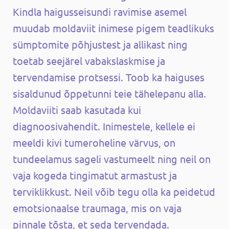
Kindla haigusseisundi ravimise asemel
muudab moldaviit inimese pigem teadlikuks
sümptomite põhjustest ja allikast ning
toetab seejärel vabakslaskmise ja
tervendamise protsessi. Toob ka haiguses
sisaldunud õppetunni teie tähelepanu alla.
Moldaviiti saab kasutada kui
diagnoosivahendit. Inimestele, kellele ei
meeldi kivi tumeroheline värvus, on
tundeelamus sageli vastumeelt ning neil on
vaja kogeda tingimatut armastust ja
terviklikkust. Neil võib tegu olla ka peidetud
emotsionaalse traumaga, mis on vaja
pinnale tõsta, et seda tervendada.