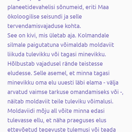
planeetidevahelisi sõnumeid, eriti Maa
ökoloogilise seisundi ja selle
tervendamisvajaduse kohta.
See on kivi, mis ületab aja. Kolmandale
silmale paigutatuna võimaldab moldaviit
liikuda tulevikku või tagasi minevikku.
Hõlbustab vajadusel rände teistesse
eludesse. Selle asemel, et minna tagasi
minevikku oma elu uuesti läbi elama - välja
arvatud vaimse tarkuse omandamiseks või -,
näitab moldaviit teile tuleviku võimalusi.
Moldaviidi mõju all võite minna edasi
tulevasse ellu, et näha praeguses elus
ettevõetud tegevuste tulemusi või teada