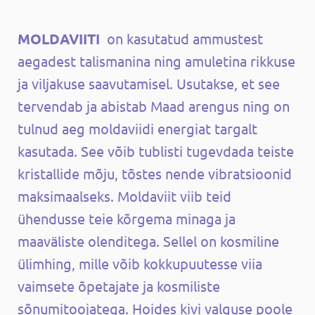
MOLDAVIITI
on kasutatud ammustest
aegadest talismanina ning amuletina rikkuse
ja viljakuse saavutamisel. Usutakse, et see
tervendab ja abistab Maad arengus ning on
tulnud aeg moldaviidi energiat targalt
kasutada. See võib tublisti tugevdada teiste
kristallide mõju, tõstes nende vibratsioonid
maksimaalseks. Moldaviit viib teid
ühendusse teie kõrgema minaga ja
maaväliste olenditega. Sellel on kosmiline
ülimhing, mille võib kokkupuutesse viia
vaimsete õpetajate ja kosmiliste
sõnumitoojatega. Hoides kivi valguse poole