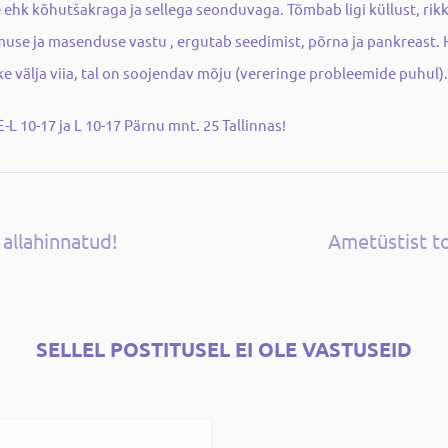
e ehk kõhutšakraga ja sellega seonduvaga. Tõmbab ligi küllust, rik
imuse ja masenduse vastu , ergutab seedimist, põrna ja pankreast
ke välja viia, tal on soojendav mõju (vereringe probleemide puhul).
L 10-17 ja L 10-17 Pärnu mnt. 25 Tallinnas!
 allahinnatud!
Ametüstist t
SELLEL POSTITUSEL EI OLE VASTUSEID