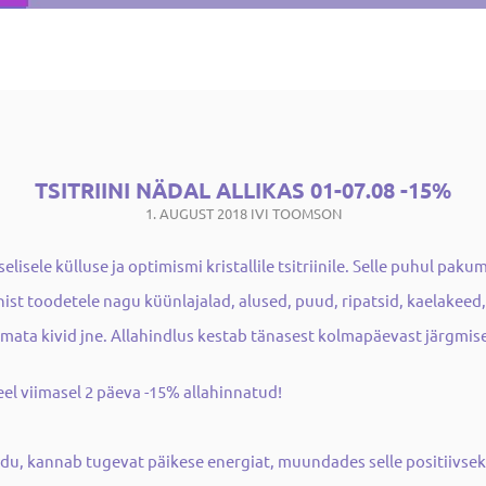
TSITRIINI NÄDAL ALLIKAS 01-07.08 -15%
1. AUGUST 2018
IVI TOOMSON
isele külluse ja optimismi kristallile tsitriinile. Selle puhul paku
iinist toodetele nagu küünlajalad, alused, puud, ripatsid, kaelakee
vimata kivid jne. Allahindlus kestab tänasest kolmapäevast järgmise
el viimasel 2 päeva -15% allahinnatud!
udu, kannab tugevat päikese energiat, muundades selle positiivseks