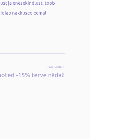
kust ja enesekindlust, toob
. Hoiab nakkused eemal
JÄRGMINE
ooted -15% terve nädal!