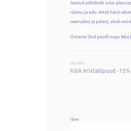
Seotud põhiliselt solar plexus
rõõmu ja edu. Aitab hästi väs
neerudest ja põiest, aitab mür
Ootame Sind poodi nagu ikka E-
EELMINE
Kõik kristallipuud -15%
Nimi