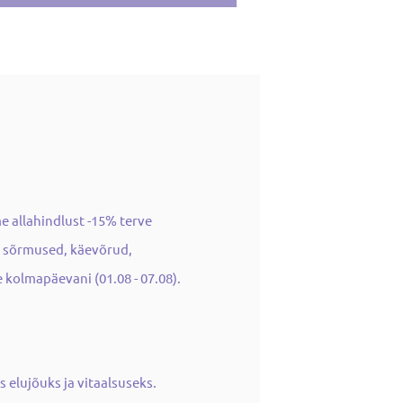
me allahindlust -15% terve
d, sõrmused, käevõrud,
 kolmapäevani (01.08 - 07.08).
 elujõuks ja vitaalsuseks.