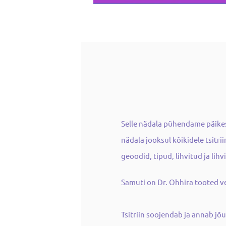
Selle nädala pühendame päikesel
nädala jooksul kõikidele tsitr
geoodid, tipud, lihvitud ja lih
Samuti on Dr. Ohhira tooted ve
Tsitriin soojendab ja annab jõ