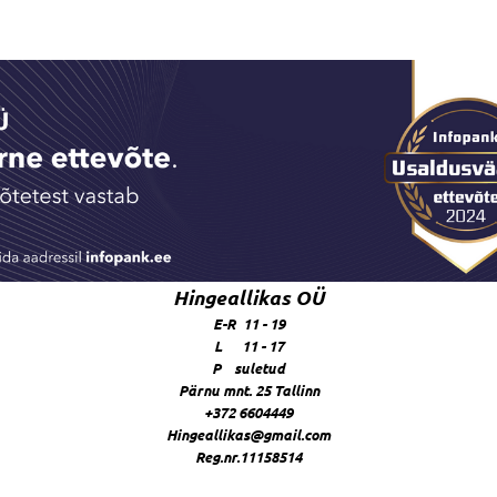
Hingeallikas OÜ
E-R 11 - 19
L 11 - 17
P suletud
Pärnu mnt. 25 Tallinn
+372 6604449
Hingeallikas@gmail.com
Reg.nr.11158514