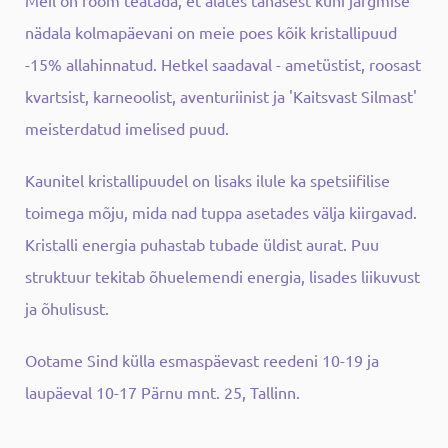
nädala kolmapäevani on meie poes kõik kristallipuud
-15% allahinnatud. Hetkel saadaval - ametüstist, roosast
kvartsist, karneoolist, aventuriinist ja 'Kaitsvast Silmast'
meisterdatud imelised puud.
Kaunitel kristallipuudel on lisaks ilule ka spetsiifilise
toimega mõju, mida nad tuppa asetades välja kiirgavad.
Kristalli energia puhastab tubade üldist aurat. Puu
struktuur tekitab õhuelemendi energia, lisades liikuvust
ja õhulisust.
Ootame Sind külla esmaspäevast reedeni 10-19 ja
laupäeval 10-17 Pärnu mnt. 25, Tallinn.