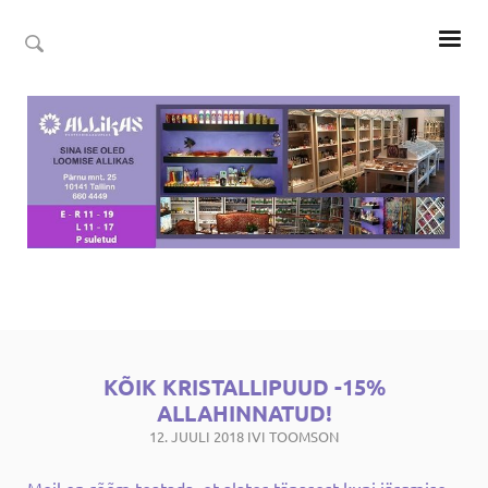
KÕIK KRISTALLIPUUD -15%
ALLAHINNATUD!
12. JUULI 2018
IVI TOOMSON
Meil on rõõm teatada, et alates tänasest kuni järgmise