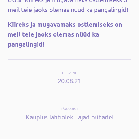
meil teie jaoks olemas nüüd ka pangalingid!
Kiireks ja mugavamaks ostlemiseks on
meil teie jaoks olemas nüüd ka
pangalingid!
EELMINE
20.08.21
JÄRGMINE
Kauplus lahtioleku ajad pühadel