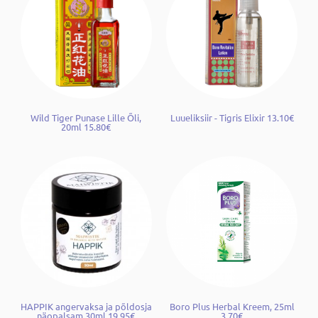
Wild Tiger Punase Lille Õli,
Luueliksiir - Tigris Elixir 13.10€
20ml 15.80€
HAPPIK angervaksa ja põldosja
Boro Plus Herbal Kreem, 25ml
näopalsam 30ml 19.95€
3.70€