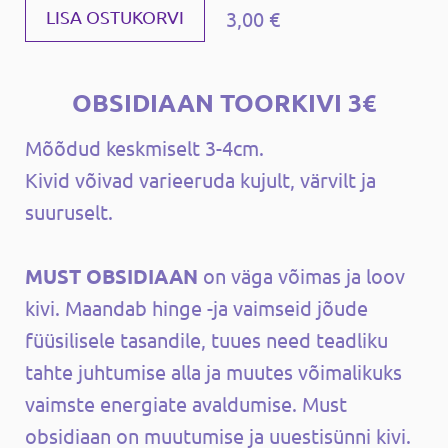
3,00 €
LISA OSTUKORVI
OBSIDIAAN TOORKIVI 3€
Mõõdud keskmiselt 3-4cm.
Kivid võivad varieeruda kujult, värvilt ja
suuruselt.
MUST OBSIDIAAN
on väga võimas ja loov
kivi. Maandab hinge -ja vaimseid jõude
füüsilisele tasandile, tuues need teadliku
tahte juhtumise alla ja muutes võimalikuks
vaimste energiate avaldumise. Must
obsidiaan on muutumise ja uuestisünni kivi.