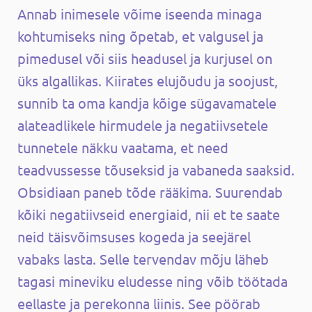
Annab inimesele võime iseenda minaga
kohtumiseks ning õpetab, et valgusel ja
pimedusel või siis headusel ja kurjusel on
üks algallikas. Kiirates elujõudu ja soojust,
sunnib ta oma kandja kõige sügavamatele
alateadlikele hirmudele ja negatiivsetele
tunnetele näkku vaatama, et need
teadvussesse tõuseksid ja vabaneda saaksid.
Obsidiaan paneb tõde rääkima. Suurendab
kõiki negatiivseid energiaid, nii et te saate
neid täisvõimsuses kogeda ja seejärel
vabaks lasta. Selle tervendav mõju läheb
tagasi mineviku eludesse ning võib töötada
eellaste ja perekonna liinis. See pöörab