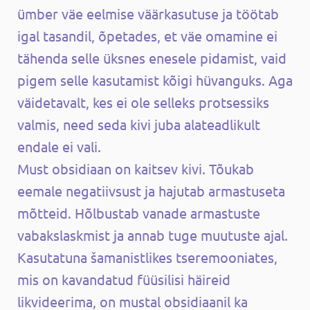
ümber väe eelmise väärkasutuse ja töötab
igal tasandil, õpetades, et väe omamine ei
tähenda selle üksnes enesele pidamist, vaid
pigem selle kasutamist kõigi hüvanguks. Aga
väidetavalt, kes ei ole selleks protsessiks
valmis, need seda kivi juba alateadlikult
endale ei vali.
Must obsidiaan on kaitsev kivi. Tõukab
eemale negatiivsust ja hajutab armastuseta
mõtteid. Hõlbustab vanade armastuste
vabakslaskmist ja annab tuge muutuste ajal.
Kasutatuna šamanistlikes tseremooniates,
mis on kavandatud füüsilisi häireid
likvideerima, on mustal obsidiaanil ka